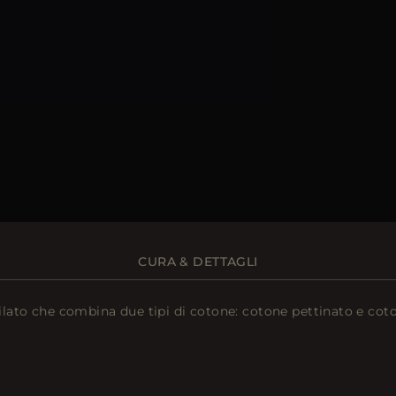
CURA & DETTAGLI
filato che combina due tipi di cotone: cotone pettinato e coto