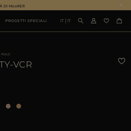
À DI MooRER
IT
IT
PROGETTI SPECIALI
VEDI RISULTATI
E POLO
TY-VCR