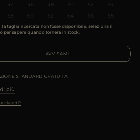
44
46
48
50
52
54
58
60
62
64
66
68
 la taglia ricercata non fosse disponibile, seleziona il
o per sapere quando tornerà in stock.
AVVISAMI
IZIONE STANDARD GRATUITA
di più
o aiutarti?