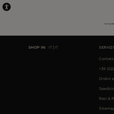
Iscrivend
SHOP IN:
IT
IT
SERVIZI
Contatt
+39 (02
Ordini 
Spedizi
Resi & 
Sitema