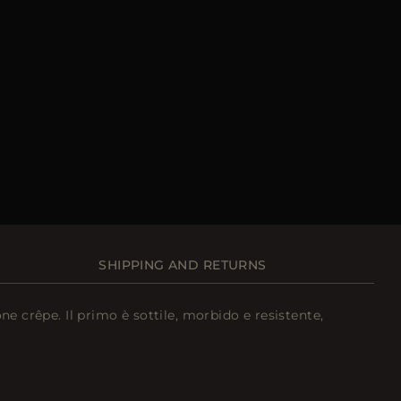
SHIPPING AND RETURNS
ne crêpe. Il primo è sottile, morbido e resistente,