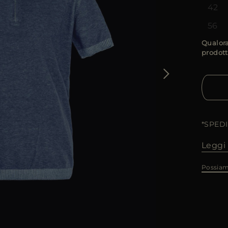
42
56
Qualora
prodott
*SPED
Leggi 
Possiam