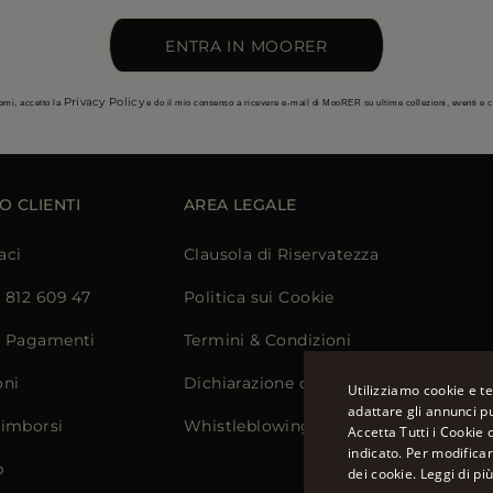
ENTRA IN MOORER
Privacy Policy
omi, accetto la
e do il mio consenso a ricevere e-mail di MooRER su ultime collezioni, eventi e
O CLIENTI
AREA LEGALE
aci
Clausola di Riservatezza
) 812 609 47
Politica sui Cookie
e Pagamenti
Termini & Condizioni
oni
Dichiarazione di Accessibilità
Utilizziamo cookie e te
adattare gli annunci pu
Rimborsi
Whistleblowing
Accetta Tutti i Cookie 
indicato. Per modifica
p
dei cookie.
Leggi di pi