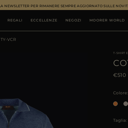
ALLA NEWSLETTER PER RIMANERE SEMPRE AGGIORNATO SULLE NOVIT
REGALI
ECCELLENZE
NEGOZI
MOORER WORLD
TY-VCR
T-SHIRT 
CO
€510
Colore
Taglia