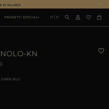
À DI MooRER
IT
IT
PROGETTI SPECIALI
VEDI RISULTATI
NOLO-KN
0
DARK BLU