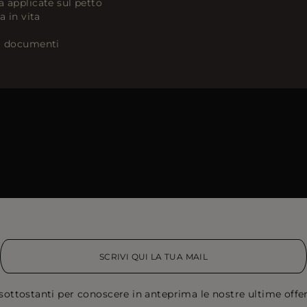
a applicate sul petto
a in vita
ta documenti
sottostanti per conoscere in anteprima le nostre ultime offert