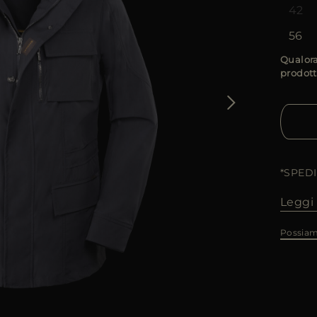
42
56
Qualora
prodott
*SPED
Leggi 
Possiam