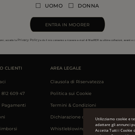
UOMO
DONNA
ENTRA IN MOORER
Privacy Policy
omi, accetto la
e do il mio consenso a ricevere e-mail di MooRER su ultime collezioni, eventi e
O CLIENTI
AREA LEGALE
aci
Clausola di Riservatezza
) 812 609 47
Politica sui Cookie
e Pagamenti
Termini & Condizioni
oni
Dichiarazione di Accessibilità
Utilizziamo cookie e te
adattare gli annunci pu
Rimborsi
Whistleblowing
Accetta Tutti i Cookie 