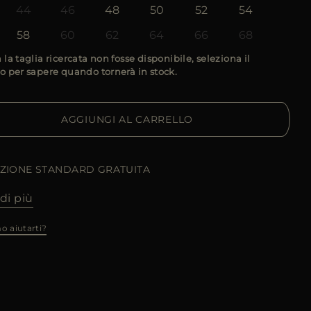
44
46
48
50
52
54
58
60
62
64
66
68
 la taglia ricercata non fosse disponibile, seleziona il
o per sapere quando tornerà in stock.
AGGIUNGI AL CARRELLO
IZIONE STANDARD GRATUITA
di più
o aiutarti?