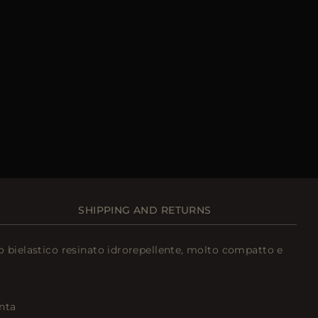
SHIPPING AND RETURNS
to bielastico resinato idrorepellente, molto compatto e
inta