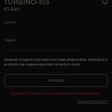
TURBINO-103
€1.540
Colore
Taglia
42
44
46
48
50
52
54
56
58
60
62
64
66
68
Qualora la taglia ricercata non fosse disponibile, seleziona il
prodotto per sapere quando tornerà in stock.
AVVISAMI
Questo articolo non è attualmente disponibile.
Possiamo aiutarti?