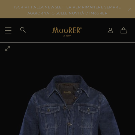
ISCRIVITI ALLA NEWSLETTER PER RIMANERE SEMPRE
AGGIORNATO SULLE NOVITÀ DI MooRER
PAESE DI SPEDIZIONE
SELEZIONA LA LINGUA
VEDI RISULTATI
IT
EN
DE
IT
US
JP
AU
DK
FR
GB
CA
ES