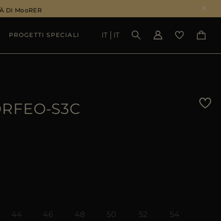
À DI MooRER
IT
IT
PROGETTI SPECIALI
VEDI RISULTATI
RFEO-S3C
44
46
48
50
52
54