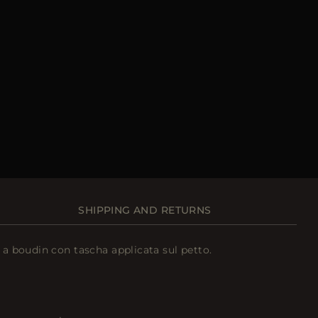
SHIPPING AND RETURNS
 a boudin con tascha applicata sul petto.