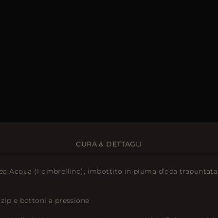
CURA & DETTAGLI
nea Acqua (1 ombrellino), imbottito in piuma d’oca trapuntata
 zip e bottoni a pressione