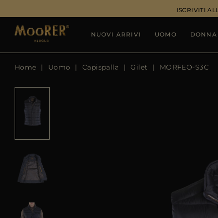
ISCRIVITI 
NUOVI ARRIVI
UOMO
DONNA
Home
Uomo
Capispalla
Gilet
MORFEO-S3C