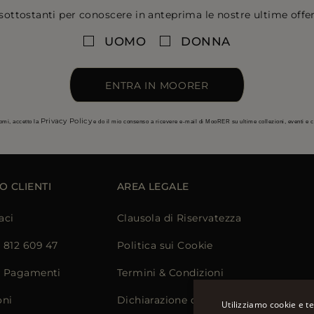
sottostanti per conoscere in anteprima le nostre ultime offert
UOMO
DONNA
ENTRA IN MOORER
Privacy Policy
omi, accetto la
e do il mio consenso a ricevere e-mail di MooRER su ultime collezioni, eventi e
O CLIENTI
AREA LEGALE
aci
Clausola di Riservatezza
) 812 609 47
Politica sui Cookie
e Pagamenti
Termini & Condizioni
oni
Dichiarazione di Accessibilità
Utilizziamo cookie e te