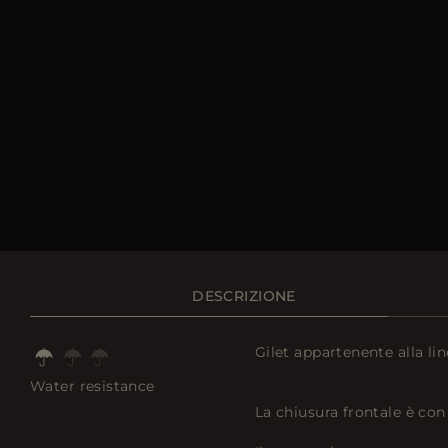
DESCRIZIONE
Gilet appartenente alla li
Water resistance
La chiusura frontale è con