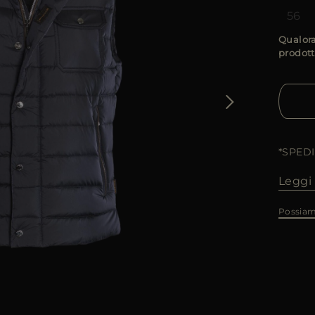
56
Qualora
prodott
*SPED
Leggi 
Possiam