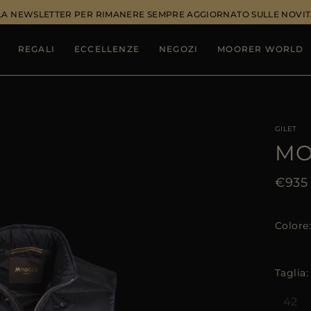
ALLA NEWSLETTER PER RIMANERE SEMPRE AGGIORNATO SULLE NOVIT
REGALI
ECCELLENZE
NEGOZI
MOORER WORLD
GILET
MO
€935
Colore
Taglia
42