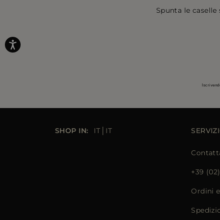
Spunta le caselle 
Iscrivend
SHOP IN:
IT
IT
SERVIZI
Contatt
+39 (02
Ordini 
Spedizi