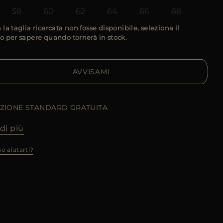
58
60
62
64
66
68
 la taglia ricercata non fosse disponibile, seleziona il
o per sapere quando tornerà in stock.
AVVISAMI
IZIONE STANDARD GRATUITA
di più
o aiutarti?