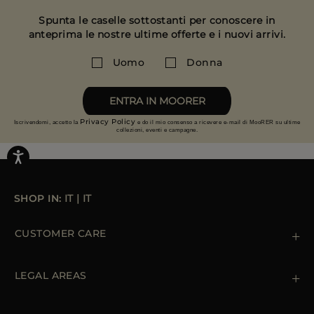
fianchi 94 cm.
Il reso deve essere effettuato entro 14 giorni.
Spunta le caselle sottostanti per conoscere in
anteprima le nostre ultime offerte e i nuovi arrivi.
Scopri di più sui resi
Uomo
Donna
ENTRA IN MOORER
Privacy Policy
Iscrivendomi, accetto la
e do il mio consenso a ricevere e-mail di MooRER su ultime
collezioni, eventi e campagne.
SHOP IN:
IT
|
IT
CUSTOMER CARE
Contattaci
+39 (02) 812 609 47
LEGAL AREAS
Ordini e Pagamenti
Spedizioni
Private Policy
Resi & Rimborsi