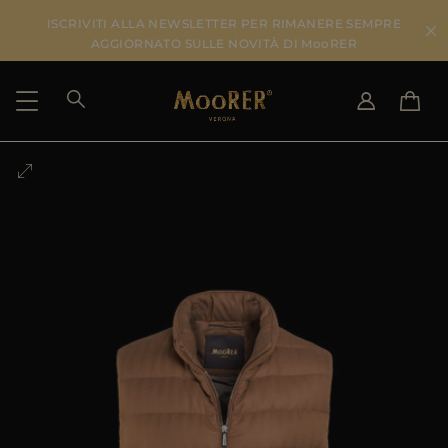
ISCRIVITI ALLA NEWSLETTER PER RIMANERE SEMPRE
AGGIORNATO SULLE NOVITÀ DI MooRER
PAESE DI SPEDIZIONE
SELEZIONA LA LINGUA
VEDI RISULTATI
IT
EN
DE
IT
US
JP
AU
DK
FR
GB
CA
ES