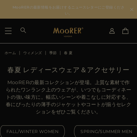
MooRERの最新情報をお届けするニュースレターにご登録くださ
い。
ホーム
ウィメンズ
季節
春 夏
国を選択
言語を選択
SEE RESULTS
IT
EN
春夏 レディースウェア＆アクセサリー
DE
JA
US
MooRERの最新コレクションが登場。上質な素材で作
JP
られたワンランク上のウェアが、いつでもコーディネー
AU
トの強い味方に。幅広いシーンや着こなしに対応する、
DK
春にぴったりの薄手のジャケットやコートが揃うセレク
FR
ションをぜひご覧ください。
GB
CA
FALL/WINTER WOMEN
SPRING/SUMMER MEN
ES