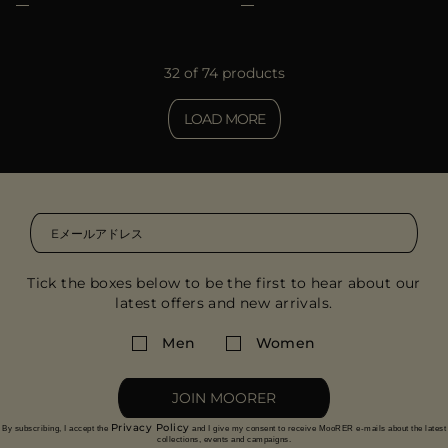
32 of 74 products
LOAD MORE
Tick the boxes below to be the first to hear about our
latest offers and new arrivals.
Men
Women
JOIN MOORER
Privacy Policy
By subscribing, I accept the
and I give my consent to receive MooRER e-mails about the latest
collections, events and campaigns.