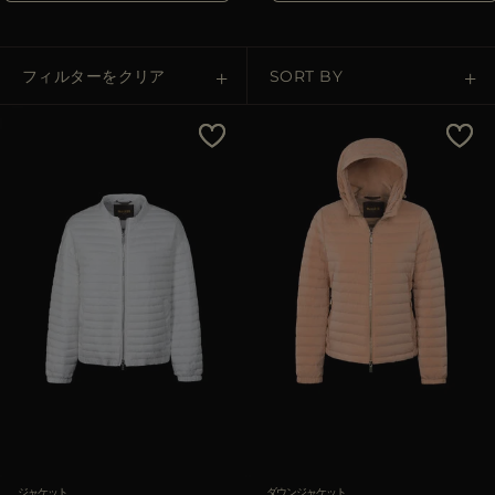
その他の国
フィルターをクリア
SORT BY
Price Low To High
Price High To Low
Best Sellers
Most Popular
適用
クリア
ジャケット
ダウンジャケット