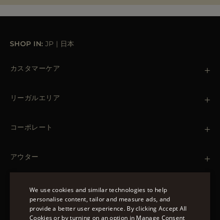
SHOP IN:
JP
|
日本
カスタマーケア
お問い合わせ
+39 (02) 812 609 47
リーガルエリア
注文と支払い
出荷について
個人情報保護方針
返品・返金
クッキーポリシー
コーポレート
ご利用条件
ブティック
ニュースレター
アクセシビリティ・ステートメント
アウター
Leather Jackets for Men
Spring Coats for Women
Men's Spring Coats
We use cookies and similar technologies to help
Denim Jackets for Women
personalise content, tailor and measure ads, and
フォローする
provide a better user experience. By clicking Accept All
ENGLISH
Cookies or by turning on an option in Manage Consent