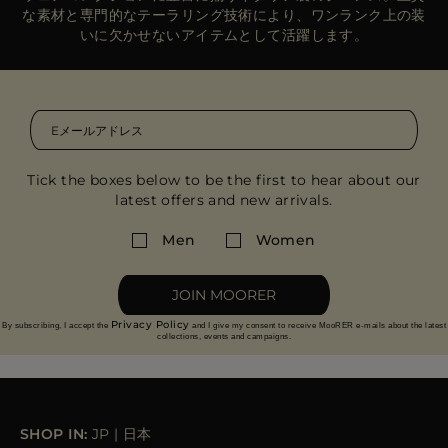
な素材と専門的なテーラリング技術により、ワンランク上の装
いに欠かせないアイテムとして活躍します。
Tick the boxes below to be the first to hear about our
latest offers and new arrivals.
Men
Women
JOIN MOORER
Privacy Policy
By subscribing, I accept the
and I give my consent to receive MooRER e-mails about the latest
collections, events and campaigns.
SHOP IN:
JP
|
日本