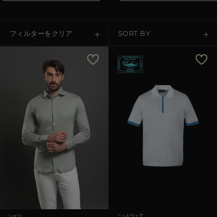
その他の国
フィルターをクリア
SORT BY
Price Low To High
Price High To Low
Best Sellers
Most Popular
適用
クリア
シャツ
ニットウェア