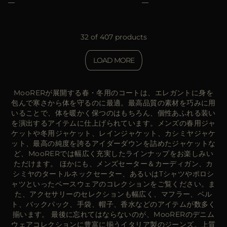
32 of 407 products
LOAD MORE
MooRERが展開する春・冬用のコートは、エレガントに身を
包んで寒さから体を守るのに最適。最高品質の素材を巧みに用
いることで、体を暖かく保つのはもちろん、個性あふれる装い
を演出するアイテムに仕上げられています。メンズの春用ジャ
ケットや冬用ジャケット、レインジャケット、カシミヤジャケ
ット、最高の純度を誇るアイダーダウンを詰めたジャケットな
ど、MooRERでは幅広く充実したラインナップをお楽しみい
ただけます。 ほかにも、メンズセーター＆カーディガン、カ
シミヤのタートルネックセーター、あるいはTシャツやポロシ
ャツといったベースウェアのコレクションをご覧ください。ま
た、アクセサリーのセレクションも幅広く、マフラー、ベル
ト、バックパック、手袋、帽子、香水などのアイテムが数多く
揃います。 最後に忘れてはならないのが、MooRERのデニム
ウェアコレクションに豊富に揃うイタリア製のジーンズ。上質