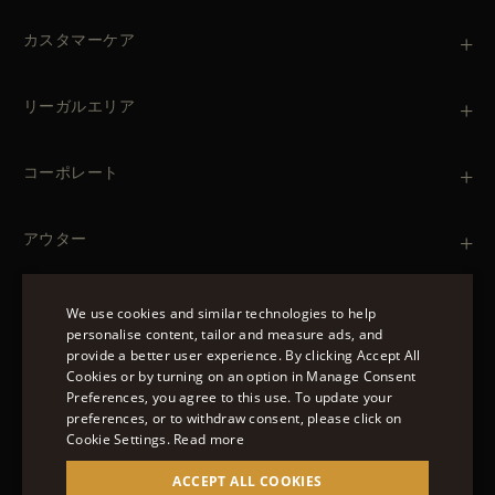
カスタマーケア
お問い合わせ
+39 (02) 812 609 47
リーガルエリア
注文と支払い
出荷について
個人情報保護方針
返品・返金
クッキーポリシー
コーポレート
ご利用条件
ブティック
ニュースレター
アクセシビリティ・ステートメント
アウター
Leather Jackets for Men
Spring Coats for Women
Men's Spring Coats
We use cookies and similar technologies to help
Denim Jackets for Women
personalise content, tailor and measure ads, and
フォローする
provide a better user experience. By clicking Accept All
ENGLISH
Cookies or by turning on an option in Manage Consent
Preferences, you agree to this use. To update your
ITALIAN
preferences, or to withdraw consent, please click on
FRENCH
Cookie Settings.
Read more
© 2022 – MOORER S.P.A – VIA XXV APRILE, 90 37014
GERMAN
ACCEPT ALL COOKIES
CASTELNUOVO DEL GARDA (VR) P.I./C.F.: