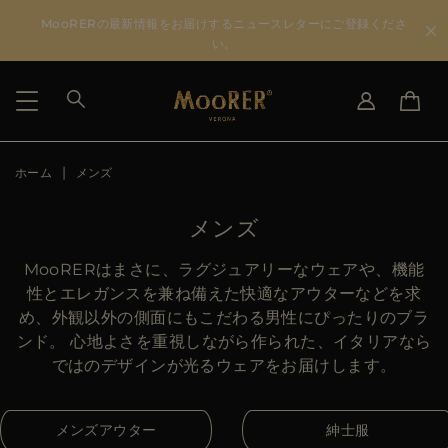
MooRERの最新情報をお届けするニュースレターにご登録くださ
い。
ホーム
メンズ
国を選択
言語を選択
SEE RESULTS
IT
EN
メンズ
DE
JA
US
MooRERはまさに、ラグジュアリーなウェアや、機能
JP
性とエレガンスを兼ね備えた快適なアウターなどを求
AU
め、外観以外の側面にもこだわる男性にぴったりのブラ
DK
ンド。 心地よさを重視しながら作られた、イタリアなら
FR
ではのデザインが光るウェアをお届けします。
GB
CA
メンズアウター
紳士服
ES