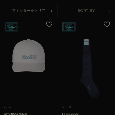
その他の国
フィルターをクリア
SORT BY
Price Low To High
Price High To Low
Best Sellers
Most Popular
適用
適用
クリア
クリア
ハット
シューズ
ROBINSON-SI
LUFFY-SIK