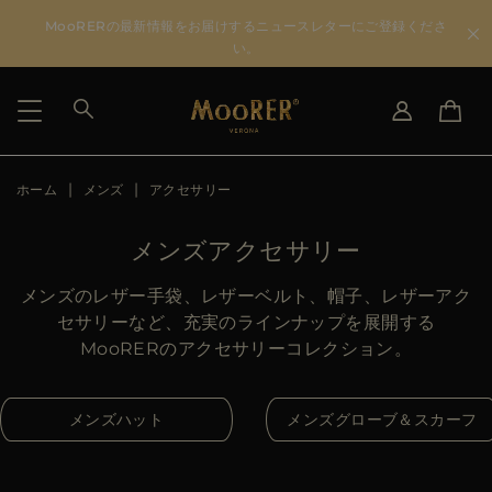
MooRERの最新情報をお届けするニュースレターにご登録くださ
い。
ホーム
メンズ
アクセサリー
国を選択
言語を選択
SEE RESULTS
IT
EN
メンズアクセサリー
DE
JA
US
メンズのレザー手袋、レザーベルト、帽子、レザーアク
JP
セサリーなど、充実のラインナップを展開する
AU
MooRERのアクセサリーコレクション。
DK
FR
メンズハット
メンズグローブ＆スカーフ
GB
CA
ES