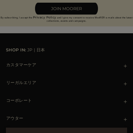
JOIN MOORER
Privacy Policy
By subscribing, I accept the
and I give my consent to receive MooRER e-mails about the latest
collections, events and campaigns.
SHOP IN:
JP
|
日本
カスタマーケア
お問い合わせ
+39 (02) 812 609 47
リーガルエリア
注文と支払い
出荷について
個人情報保護方針
返品・返金
クッキーポリシー
コーポレート
ご利用条件
ブティック
ニュースレター
アクセシビリティ・ステートメント
アウター
Leather Jackets for Men
Spring Coats for Women