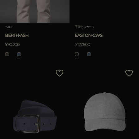
ベルト
手袋とスカーフ
BERTH-ASH
EASTON-CWS
¥90.200
¥127.600