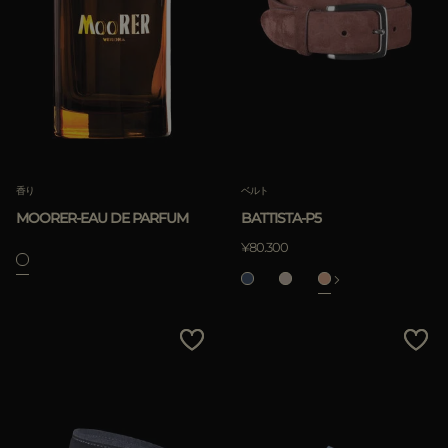
香り
ベルト
MOORER-EAU DE PARFUM
BATTISTA-P5
¥80.300