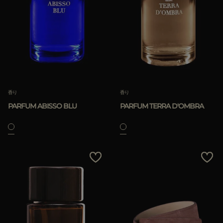
香り
香り
PARFUM ABISSO BLU
PARFUM TERRA D'OMBRA