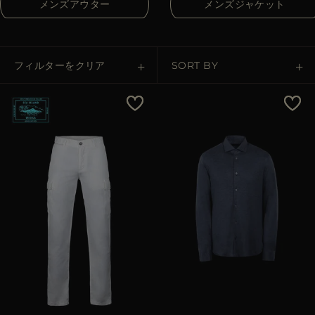
メンズアウター
メンズジャケット
その他の国
フィルターをクリア
SORT BY
Price Low To High
Price High To Low
Best Sellers
Most Popular
適用
クリア
適用