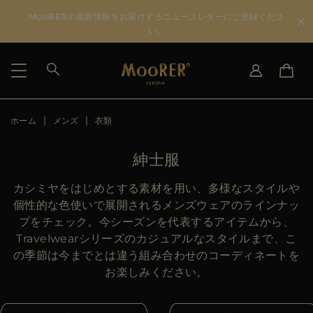
MooRERの最新情報をお届けするニュースレターにご登録くださ
い。
ホーム
メンズ
衣類
国を選択
言語を選択
SEE RESULTS
IT
EN
紳士服
DE
JA
US
カシミヤをはじめとする素材を用い、多様なスタイルや
JP
個性的な色使いで展開されるメンズウェアのラインナッ
AU
プをチェック。今シーズンを代表するアイテムから、
DK
Travelwearシリーズのカジュアルなスタイルまで、こ
FR
の季節は今までとは違う組み合わせのコーディネートを
GB
お楽しみください。
CA
ES