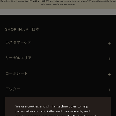
Privacy Policy
By subscribing, I accept the
and I give my consent to receive MooRER e-mails about the latest
collections, events and campaigns.
SHOP IN:
JP
|
日本
カスタマーケア
お問い合わせ
+39 (02) 812 609 47
リーガルエリア
注文と支払い
出荷について
個人情報保護方針
返品・返金
クッキーポリシー
コーポレート
ご利用条件
ブティック
ニュースレター
アクセシビリティ・ステートメント
アウター
Leather Jackets for Men
Spring Coats for Women
Men's Spring Coats
We use cookies and similar technologies to help
Denim Jackets for Women
personalise content, tailor and measure ads, and
フォローする