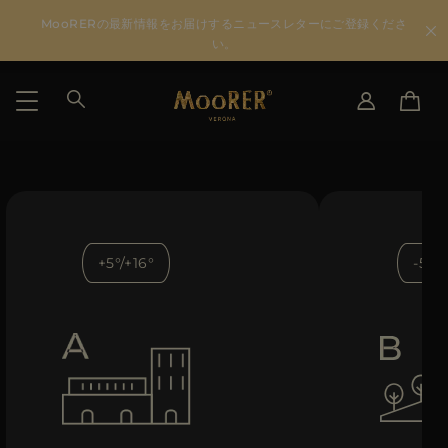
MooRERの最新情報をお届けするニュースレターにご登録くださ
い。
国を選択
言語を選択
SEE RESULTS
IT
EN
DE
JA
+5°/+16°
-5°/+
US
JP
AU
DK
FR
GB
CA
ES