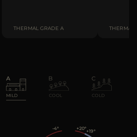
その他の国
THERMAL GRADE A
THERMAL 
MILD
COOL
COLD
-4
+20
+19