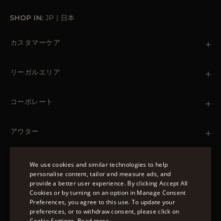
SHOP IN:
JP
|
日本
カスタマーケア
お問い合わせ
+39 (02) 812 609 47
リーガルエリア
注文と支払い
出荷について
個人情報保護方針
返品・返金
クッキーポリシー
コーポレート
ご利用条件
ブティック
ニュースレター
アクセシビリティ・ステートメント
アウター
Leather Jackets for Men
Spring Coats for Women
Men's Spring Coats
We use cookies and similar technologies to help
Denim Jackets for Women
personalise content, tailor and measure ads, and
フォローする
provide a better user experience. By clicking Accept All
ENGLISH
Cookies or by turning on an option in Manage Consent
Preferences, you agree to this use. To update your
ITALIAN
preferences, or to withdraw consent, please click on
FRENCH
Cookie Settings.
Read more