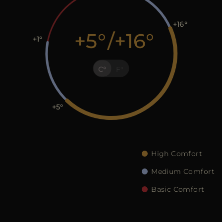
+16
+5
/
+16
+1
C
F
+5
High Comfort
Medium Comfort
Basic Comfort