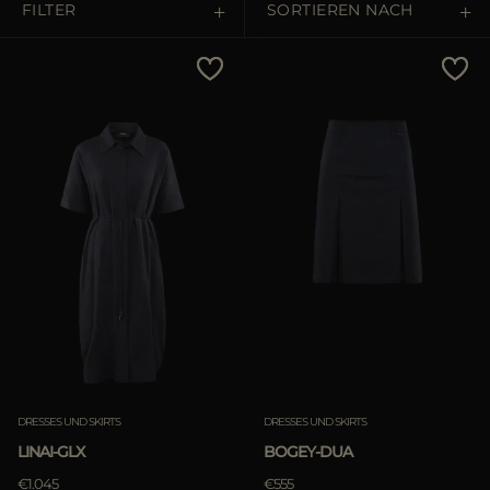
ES
FILTER
SORTIEREN NACH
WEITERE LÄNDER
Preis - niedrig zu hoch
Preis - hoch zu niedrig
Bestseller
Most Popular
ANWENDEN
ANWENDEN
löschen
löschen
DRESSES UND SKIRTS
DRESSES UND SKIRTS
LINAI-GLX
BOGEY-DUA
€1.045
€555