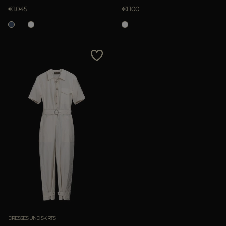
€1.045
€1.100
DRESSES UND SKIRTS