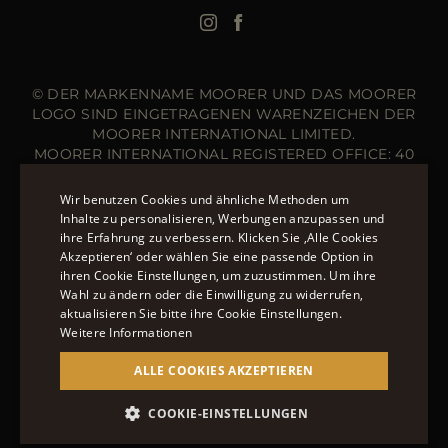
Langer Steppmantel
© DER MARKENNAME MOORER UND DAS MOORER
LOGO SIND EINGETRAGENEN WARENZEICHEN DER
MOORER INTERNATIONAL LIMITED.
MOORER INTERNATIONAL REGISTERED OFFICE: 40
HIGH STREET, STREET, SOMERSET BA16 0EQ, UNITED
KINGDOM. COMPANY REGISTRATION NUMBER: 141015
Wir benutzen Cookies und ähnliche Methoden um
WEBSITE VERWALTET VON DER THE LEVEL GROUP
Inhalte zu personalisieren, Werbungen anzupassen und
S.R.L
ihre Erfahrung zu verbessern. Klicken Sie ‚Alle Cookies
ENGLISH
Akzeptieren‘ oder wählen Sie eine passende Option in
ÜBER 20 MÖGLICHKEITEN, AUF MOORER.EU ZU
ihren Cookie Einstellungen, um zuzustimmen. Um ihre
ITALIAN
BEZAHLEN.
ERFAHREN SIE MEHR ÜBER DIE
Wahl zu ändern oder die Einwilligung zu widerrufen,
FRENCH
aktualisieren Sie bitte ihre Cookie Einstellungen.
ZAHLUNGSMÖGLICHKEITEN, DIE IHNEN ZUR
Weitere Informationen
VERFÜGUNG STEHEN.
GERMAN
ALLE COOKIES AKZEPTIEREN
CHINESE (SIMPLIFIED)
SPANISH
COOKIE-EINSTELLUNGEN