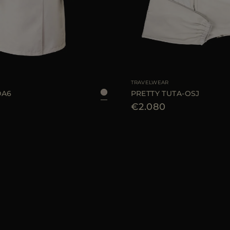
AR
40
42
44
GRÖSSE VERFÜGBAR
TRAVELWEAR
DA6
PRETTY TUTA-OSJ
€2.080