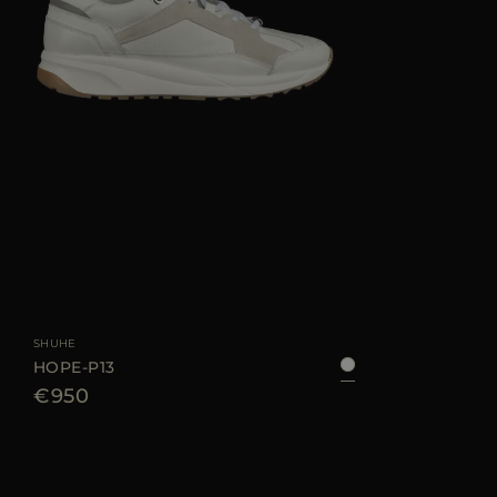
GRÖSSE VERFÜGBAR
35
36
37
38
39
40
SHUHE
HOPE-P13
€950