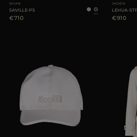
SHUHE
JACKEN
SAVILLE-P5
LEHUA-ST
€710
€910