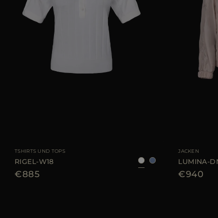
GRÖSSE VERFÜGBAR
38
40
42
44
GRÖSSE VERFÜGB
TSHIRTS UND TOPS
JACKEN
RIGEL-W18
LUMINA-D
€885
€940