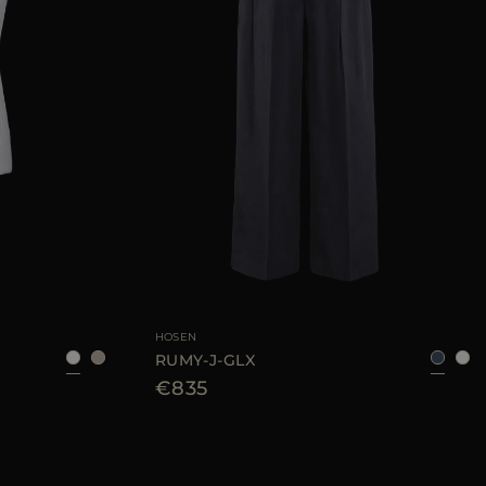
40
42
44
GRÖSSE VERFÜGBAR
38
40
42
HOSEN
RUMY-J-GLX
€835