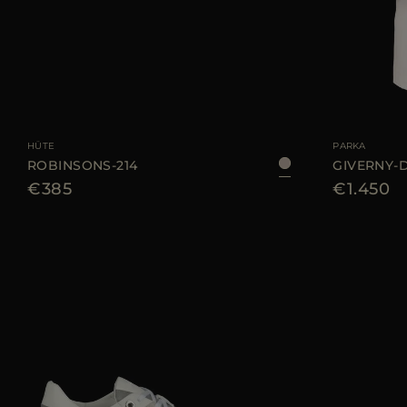
GRÖSSE VERFÜGBAR
S
M
L
XL
GRÖSSE VERFÜGB
HÜTE
PARKA
ROBINSONS-214
GIVERNY-
€385
€1.450