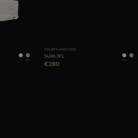
40
42
44
46
GRÖSSE VERFÜGBAR
40
42
44
TSHIRTS UND TOPS
SURI-JFL
€280