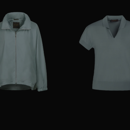
AR
38
40
42
GRÖSSE VERFÜGBAR