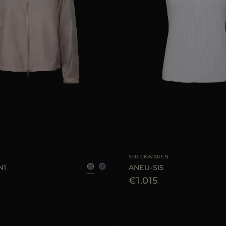
AR
36
38
40
42
44
GRÖSSE VERFÜGBAR
STRICKWAREN
N1
ANEU-SI5
€1.015