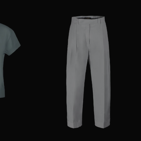
36
38
40
42
GRÖSSE VERFÜGBAR
38
40
42
44
46