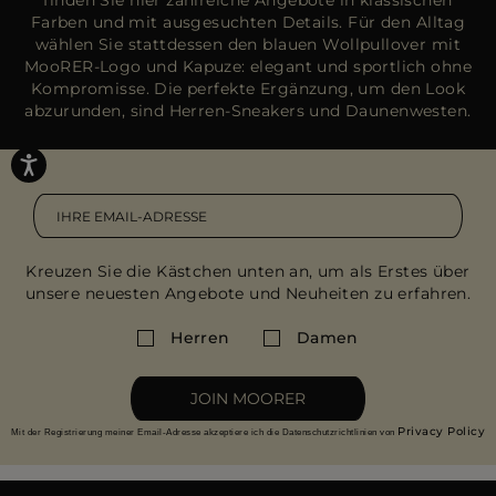
Farben und mit ausgesuchten Details. Für den Alltag
wählen Sie stattdessen den blauen Wollpullover mit
MooRER-Logo und Kapuze: elegant und sportlich ohne
Kompromisse. Die perfekte Ergänzung, um den Look
abzurunden, sind Herren-Sneakers und Daunenwesten.
Kreuzen Sie die Kästchen unten an, um als Erstes über
unsere neuesten Angebote und Neuheiten zu erfahren.
Herren
Damen
JOIN MOORER
Privacy Policy
Mit der Registrierung meiner Email-Adresse akzeptiere ich die Datenschutzrichtlinien von