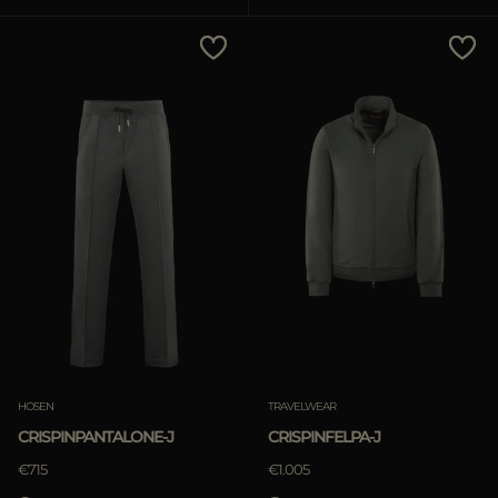
ES
WEITERE LÄNDER
Preis - niedrig zu hoch
Preis - hoch zu niedrig
Bestseller
Most Popular
ANWENDEN
ANWENDEN
löschen
löschen
HOSEN
TRAVELWEAR
CRISPINPANTALONE-J
CRISPINFELPA-J
€715
€1.005