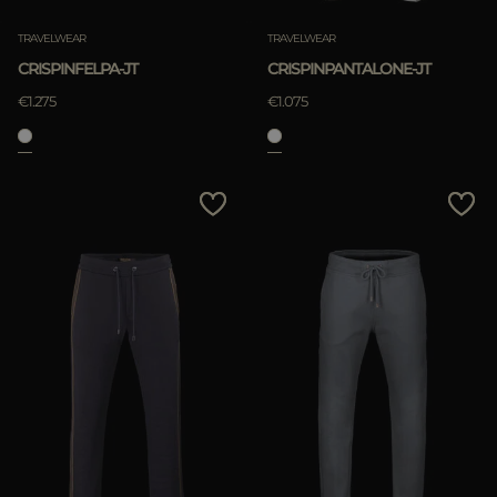
TRAVELWEAR
TRAVELWEAR
CRISPINFELPA-JT
CRISPINPANTALONE-JT
€1.275
€1.075