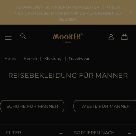
ABONNIEREN SIE UNSEREN NEWSLETTER, UM ÜBER
NEUIGKEITEN BEI MOORER AUF DEM LAUFENDEN ZU
BLEIBEN
Home
Herren
Kleidung
Travelwear
LIEFERLAND
SPRACHE WÄHLEN
ERGEBNISSE ANSEHEN
IT
EN
REISEBEKLEIDUNG FÜR MÄNNER
DE
DE
US
JP
AU
SCHUHE FÜR MÄNNER
WESTE FÜR MÄNNER
DK
FR
GB
CA
FILTER
SORTIEREN NACH