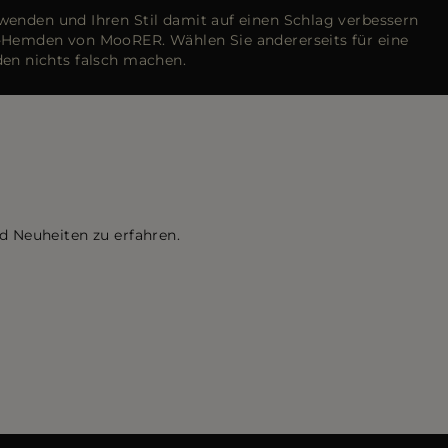
rwenden und Ihren Stil damit auf einen Schlag verbessern
m-Hemden von MooRER. Wählen Sie andererseits für eine
en nichts falsch machen.
d Neuheiten zu erfahren.