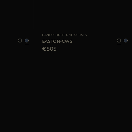
8
GRÖSSE VERFÜGBAR
8
9
HANDSCHUHE UND SCHALS
EASTON-CWS
€505