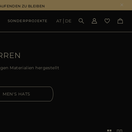
LAUFENDEN ZU BLEIBEN
AT
DE
SONDERPROJEKTE
ERGEBNISSE ANSEHEN
RREN
en Materialien hergestellt
MEN'S HATS