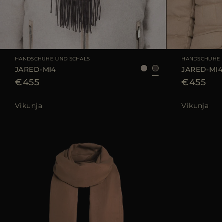
GRÖSSE VERFÜGBAR
UNI
GRÖSSE VERFÜGB
HANDSCHUHE UND SCHALS
HANDSCHUHE 
JARED-MI4
JARED-MI
€455
€455
Vikunja
Vikunja