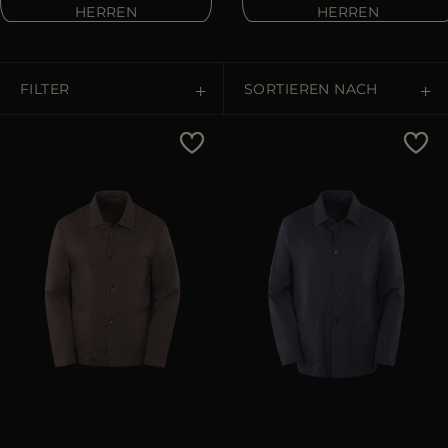
ES
HERREN
HERREN
WEITERE LÄNDER
FILTER
SORTIEREN NACH
Preis - niedrig zu hoch
Preis - hoch zu niedrig
Bestseller
Most Popular
ANWENDEN
ANWENDEN
löschen
löschen