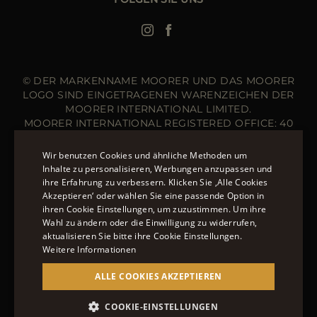
Bomberjacke Leder
Langer Steppmantel
© DER MARKENNAME MOORER UND DAS MOORER
LOGO SIND EINGETRAGENEN WARENZEICHEN DER
MOORER INTERNATIONAL LIMITED.
MOORER INTERNATIONAL REGISTERED OFFICE: 40
HIGH STREET, STREET, SOMERSET BA16 0EQ, UNITED
KINGDOM. COMPANY REGISTRATION NUMBER: 141015
Wir benutzen Cookies und ähnliche Methoden um
WEBSITE VERWALTET VON DER THE LEVEL GROUP
Inhalte zu personalisieren, Werbungen anzupassen und
S.R.L
ihre Erfahrung zu verbessern. Klicken Sie ‚Alle Cookies
ENGLISH
Akzeptieren‘ oder wählen Sie eine passende Option in
ÜBER 20 MÖGLICHKEITEN, AUF MOORER.EU ZU
ihren Cookie Einstellungen, um zuzustimmen. Um ihre
ITALIAN
BEZAHLEN.
ERFAHREN SIE MEHR ÜBER DIE
Wahl zu ändern oder die Einwilligung zu widerrufen,
FRENCH
ZAHLUNGSMÖGLICHKEITEN, DIE IHNEN ZUR
aktualisieren Sie bitte ihre Cookie Einstellungen.
Weitere Informationen
VERFÜGUNG STEHEN.
GERMAN
ALLE COOKIES AKZEPTIEREN
CHINESE (SIMPLIFIED)
SPANISH
COOKIE-EINSTELLUNGEN