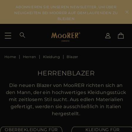
ABONNIEREN SIE UNSEREN NEWSLETTER, UM ÜBER
NEUIGKEITEN BEI MOORER AUF DEM LAUFENDEN ZU
BLEIBEN
Home
Herren
Kleidung
Blazer
LIEFERLAND
SPRACHE WÄHLEN
ERGEBNISSE ANSEHEN
IT
EN
HERRENBLAZER
DE
DE
US
Die neuen Blazer von MooRER richten sich an
JP
den Mann, der ein hochwertiges Kleidungsstück
AU
mit zeitlosem Stil sucht. Aus edlen Materialien
DK
gefertigt, werden sie ausschließlich in Italien
FR
hergestellt.
GB
CA
OBERBEKLEIDUNG FÜR
KLEIDUNG FÜR