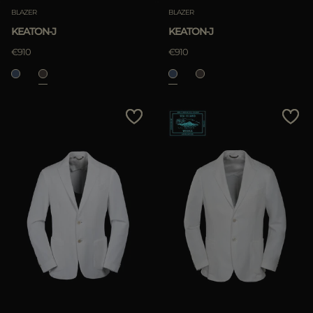
BLAZER
BLAZER
KEATON-J
KEATON-J
€910
€910