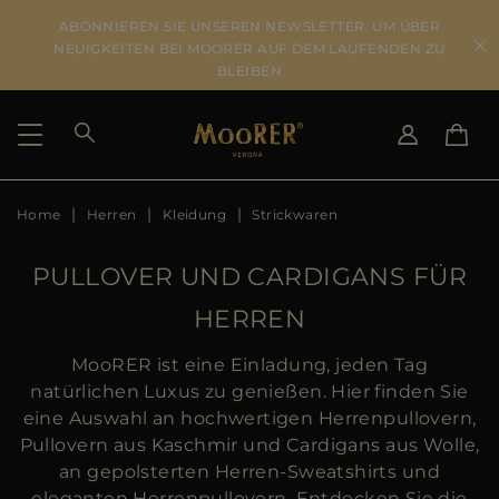
ABONNIEREN SIE UNSEREN NEWSLETTER, UM ÜBER
NEUIGKEITEN BEI MOORER AUF DEM LAUFENDEN ZU
BLEIBEN
Home
Herren
Kleidung
Strickwaren
LIEFERLAND
SPRACHE WÄHLEN
ERGEBNISSE ANSEHEN
IT
EN
PULLOVER UND CARDIGANS FÜR
DE
DE
HERREN
US
JP
MooRER ist eine Einladung, jeden Tag
AU
natürlichen Luxus zu genießen. Hier finden Sie
DK
eine Auswahl an hochwertigen Herrenpullovern,
FR
Pullovern aus Kaschmir und Cardigans aus Wolle,
GB
an gepolsterten Herren-Sweatshirts und
CA
eleganten Herrenpullovern. Entdecken Sie die