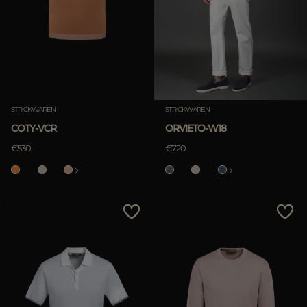
STRICKWAREN
STRICKWAREN
COTY-VCR
ORVIETO-W18
€530
€720