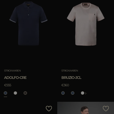
STRICKWAREN
STRICKWAREN
ADOLFO-CRE
BRUZIO-JCL
€555
€360