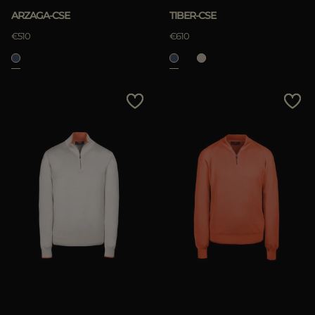
ARZAGA-CSE
TIBER-CSE
€510
€610