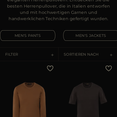
ES
besten Herrenpullover, die in Italien entworfen
WEITERE LÄNDER
und mit hochwertigen Garnen und
handwerklichen Techniken gefertigt wurden.
MEN'S PANTS
MEN'S JACKETS
FILTER
SORTIEREN NACH
Preis - niedrig zu hoch
Preis - hoch zu niedrig
Bestseller
Most Popular