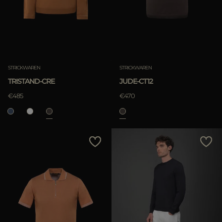
ANWENDEN
löschen
STRICKWAREN
STRICKWAREN
TRISTAND-CRE
JUDE-CT12
ANWENDEN
€485
€470
löschen