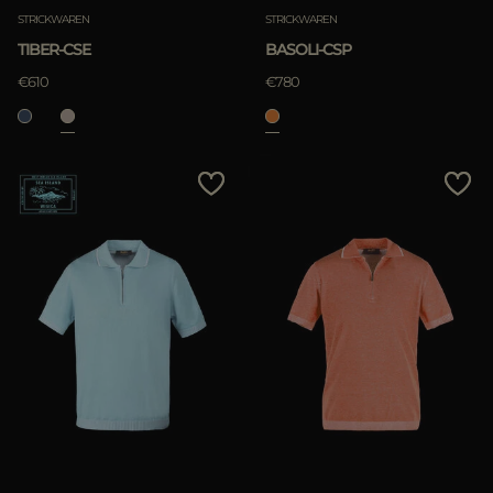
STRICKWAREN
STRICKWAREN
TIBER-CSE
BASOLI-CSP
€610
€780