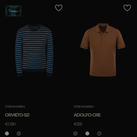
STRICKWAREN
STRICKWAREN
ORVIETO-SIJ
ADOLFO-CRE
€1.250
€555