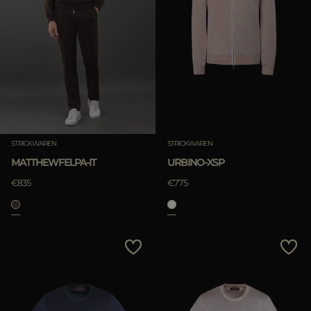
STRICKWAREN
STRICKWAREN
MATTHEWFELPA-IT
URBINO-XSP
€835
€775