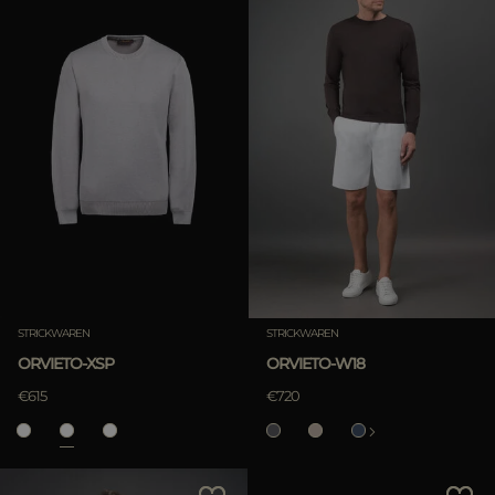
STRICKWAREN
STRICKWAREN
ORVIETO-XSP
ORVIETO-W18
€615
€720