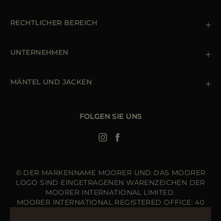
Kontaktiere uns
+39 (02) 812 609 47
RECHTLICHER BEREICH
Bestellungen & Zahlungen
Lieferung
Datenschutz-Bestimmungen
Rücksendung und Umtausch
Cookie Policy
UNTERNEHMEN
Terms & Bedingungen
Boutiquen
Newsletter
Erklärung zur Barrierefreiheit
MÄNTEL UND JACKEN
Daunenjacke Herren Schwarz
Jacken Damen
FOLGEN SIE UNS
Bomberjacke Leder
Langer Steppmantel
© DER MARKENNAME MOORER UND DAS MOORER
LOGO SIND EINGETRAGENEN WARENZEICHEN DER
MOORER INTERNATIONAL LIMITED.
MOORER INTERNATIONAL REGISTERED OFFICE: 40
HIGH STREET, STREET, SOMERSET BA16 0EQ, UNITED