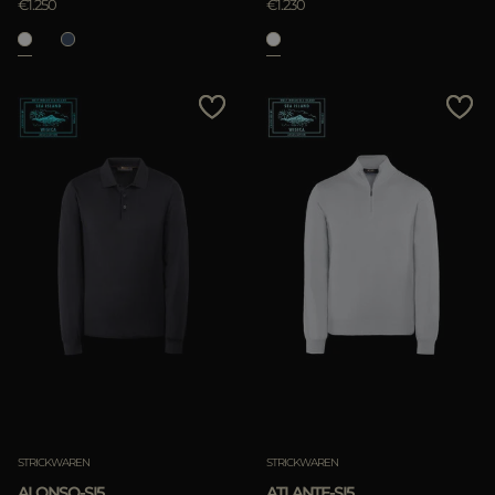
€1.250
€1.230
STRICKWAREN
STRICKWAREN
ALONSO-SI5
ATLANTE-SI5