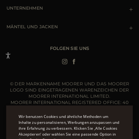
Rücksendung und Umtausch
Cookie Policy
UNTERNEHMEN
Terms & Bedingungen
Boutiquen
Newsletter
Erklärung zur Barrierefreiheit
MÄNTEL UND JACKEN
Daunenjacke Herren Schwarz
Jacken Damen
FOLGEN SIE UNS
Bomberjacke Leder
Langer Steppmantel
© DER MARKENNAME MOORER UND DAS MOORER
LOGO SIND EINGETRAGENEN WARENZEICHEN DER
MOORER INTERNATIONAL LIMITED.
MOORER INTERNATIONAL REGISTERED OFFICE: 40
HIGH STREET, STREET, SOMERSET BA16 0EQ, UNITED
KINGDOM. COMPANY REGISTRATION NUMBER: 141015
Wir benutzen Cookies und ähnliche Methoden um
WEBSITE VERWALTET VON DER THE LEVEL GROUP
Inhalte zu personalisieren, Werbungen anzupassen und
S.R.L
ihre Erfahrung zu verbessern. Klicken Sie ‚Alle Cookies
ENGLISH
Akzeptieren‘ oder wählen Sie eine passende Option in