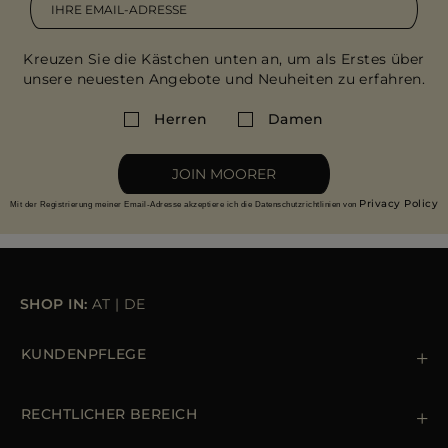
Kreuzen Sie die Kästchen unten an, um als Erstes über
unsere neuesten Angebote und Neuheiten zu erfahren.
Herren
Damen
JOIN MOORER
Privacy Policy
Mit der Registrierung meiner Email-Adresse akzeptiere ich die Datenschutzrichtlinien von
SHOP IN:
AT
|
DE
KUNDENPFLEGE
Kontaktiere uns
+39 (02) 812 609 47
RECHTLICHER BEREICH
Bestellungen & Zahlungen
Lieferung
Datenschutz-Bestimmungen