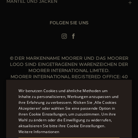
Erklärung zur Barrierefreiheit
MÄNTEL UND JACKEN
Medium Comfort
Daunenjacke Herren Schwarz
Basic Comfort
Jacken Damen
FOLGEN SIE UNS
Bomberjacke Leder
Langer Steppmantel
© DER MARKENNAME MOORER UND DAS MOORER
LOGO SIND EINGETRAGENEN WARENZEICHEN DER
MOORER INTERNATIONAL LIMITED.
MOORER INTERNATIONAL REGISTERED OFFICE: 40
HIGH STREET, STREET, SOMERSET BA16 0EQ, UNITED
KINGDOM. COMPANY REGISTRATION NUMBER: 141015
Wir benutzen Cookies und ähnliche Methoden um
WEBSITE VERWALTET VON DER THE LEVEL GROUP
Inhalte zu personalisieren, Werbungen anzupassen und
S.R.L
ihre Erfahrung zu verbessern. Klicken Sie ‚Alle Cookies
ENGLISH
Akzeptieren‘ oder wählen Sie eine passende Option in
ÜBER 20 MÖGLICHKEITEN, AUF MOORER.EU ZU
ihren Cookie Einstellungen, um zuzustimmen. Um ihre
ITALIAN
BEZAHLEN.
ERFAHREN SIE MEHR ÜBER DIE
Wahl zu ändern oder die Einwilligung zu widerrufen,
FRENCH
ZAHLUNGSMÖGLICHKEITEN, DIE IHNEN ZUR
aktualisieren Sie bitte ihre Cookie Einstellungen.
Weitere Informationen
VERFÜGUNG STEHEN.
GERMAN