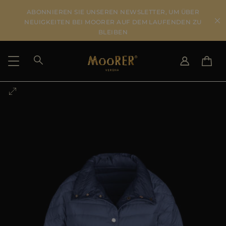
ABONNIEREN SIE UNSEREN NEWSLETTER, UM ÜBER
NEUIGKEITEN BEI MOORER AUF DEM LAUFENDEN ZU
BLEIBEN
LIEFERLAND
SPRACHE WÄHLEN
ERGEBNISSE ANSEHEN
IT
EN
DE
DE
US
JP
AU
DK
FR
GB
CA