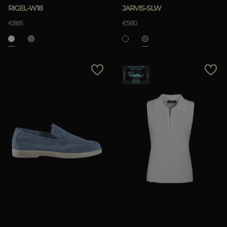
RIGEL-W18
JARVIS-SLW
€885
€580