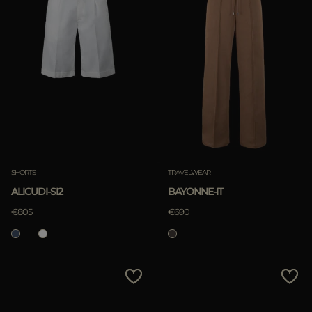
SHORTS
TRAVELWEAR
ALICUDI-SI2
BAYONNE-IT
€805
€690