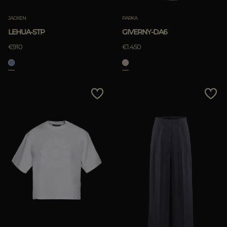
JACKEN
PARKA
LEHUA-STP
GIVERNY-DA6
€910
€1.450