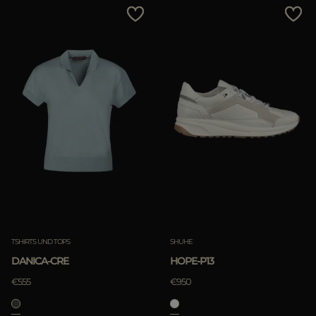
TSHIRTS UND TOPS
SHUHE
DANICA-CRE
HOPE-P13
€555
€950