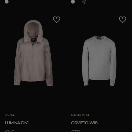
JACKEN
STRICKWAREN
LUMINA-DN1
ORVIETO-W18
€940
€720