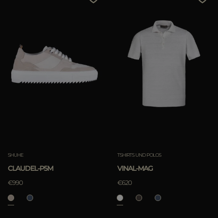
SHUHE
TSHIRTS UND POLOS
CLAUDEL-P5M
VINAL-MAG
€990
€620