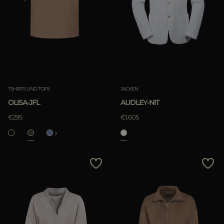
ES
Most Popular
WEITERE LÄNDER
ANWENDEN
löschen
TSHIRTS UND TOPS
JACKEN
OLISA-JFL
AUDLEY-NIT
ANWENDEN
€295
€1.605
löschen