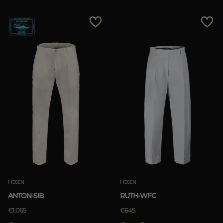
HOSEN
HOSEN
ANTON-SIB
RUTH-WFC
€1.065
€645