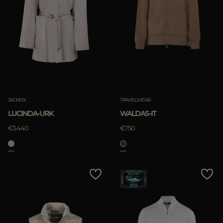
JACKEN
TRAVELWEAR
LUCINDA-URK
WALDAS-IT
€3.440
€750