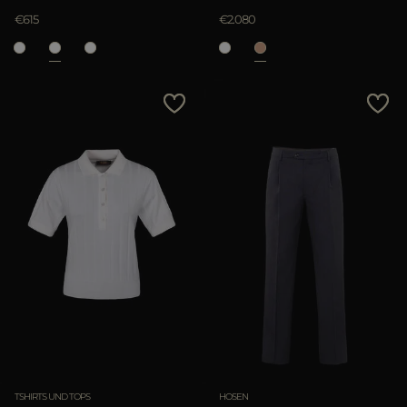
€615
€2.080
TSHIRTS UND TOPS
HOSEN