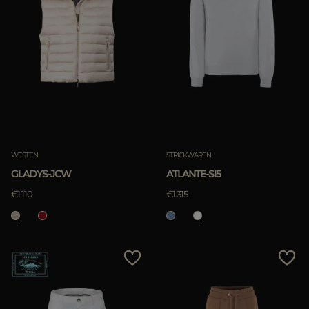
WESTEN
STRICKWAREN
GLADYS-JCW
ATLANTE-SI5
€1.110
€1.315