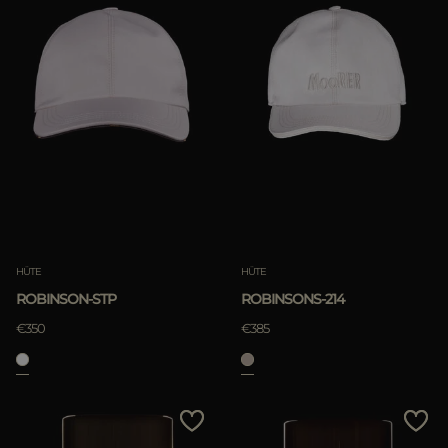
HÜTE
HÜTE
ROBINSON-STP
ROBINSONS-214
€350
€385