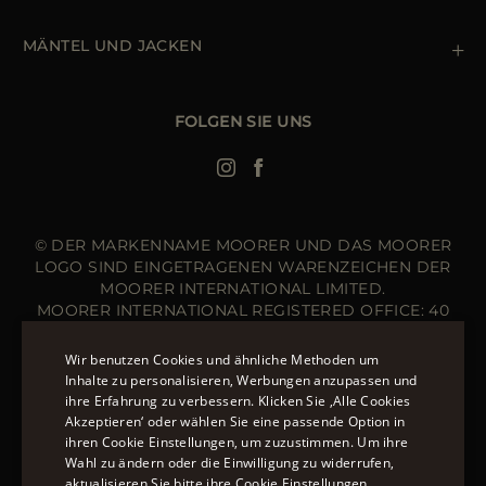
Terms & Bedingungen
Boutiquen
Newsletter
Erklärung zur Barrierefreiheit
MÄNTEL UND JACKEN
Daunenjacke Herren Schwarz
Jacken Damen
FOLGEN SIE UNS
Bomberjacke Leder
Langer Steppmantel
© DER MARKENNAME MOORER UND DAS MOORER
LOGO SIND EINGETRAGENEN WARENZEICHEN DER
MOORER INTERNATIONAL LIMITED.
MOORER INTERNATIONAL REGISTERED OFFICE: 40
HIGH STREET, STREET, SOMERSET BA16 0EQ, UNITED
KINGDOM. COMPANY REGISTRATION NUMBER: 141015
Wir benutzen Cookies und ähnliche Methoden um
WEBSITE VERWALTET VON DER THE LEVEL GROUP
Inhalte zu personalisieren, Werbungen anzupassen und
S.R.L
ihre Erfahrung zu verbessern. Klicken Sie ‚Alle Cookies
ENGLISH
Akzeptieren‘ oder wählen Sie eine passende Option in
ÜBER 20 MÖGLICHKEITEN, AUF MOORER.EU ZU
ihren Cookie Einstellungen, um zuzustimmen. Um ihre
ITALIAN
BEZAHLEN.
ERFAHREN SIE MEHR ÜBER DIE
Wahl zu ändern oder die Einwilligung zu widerrufen,
FRENCH
aktualisieren Sie bitte ihre Cookie Einstellungen.
ZAHLUNGSMÖGLICHKEITEN, DIE IHNEN ZUR