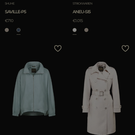
SHUHE
STRICKWAREN
SAVILLE-P5
ANEU-SI5
€710
€1.015