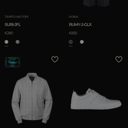
TSHIRTS UND TOPS
HOSEN
SURI-JFL
RUMY-J-GLX
€280
€835