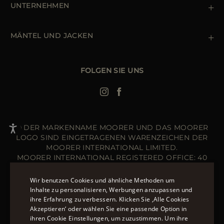
Cookie Policy
UNTERNEHMEN
Terms & Bedingungen
Boutiquen
Newsletter
Erklärung zur Barrierefreiheit
MÄNTEL UND JACKEN
Daunenjacke Herren Schwarz
Jacken Damen
FOLGEN SIE UNS
Bomberjacke Leder
Langer Steppmantel
© DER MARKENNAME MOORER UND DAS MOORER
LOGO SIND EINGETRAGENEN WARENZEICHEN DER
MOORER INTERNATIONAL LIMITED.
MOORER INTERNATIONAL REGISTERED OFFICE: 40
HIGH STREET, STREET, SOMERSET BA16 0EQ, UNITED
KINGDOM. COMPANY REGISTRATION NUMBER: 141015
Wir benutzen Cookies und ähnliche Methoden um
WEBSITE VERWALTET VON DER THE LEVEL GROUP
Inhalte zu personalisieren, Werbungen anzupassen und
S.R.L
ihre Erfahrung zu verbessern. Klicken Sie ‚Alle Cookies
ENGLISH
Akzeptieren‘ oder wählen Sie eine passende Option in
ÜBER 20 MÖGLICHKEITEN, AUF MOORER.EU ZU
ihren Cookie Einstellungen, um zuzustimmen. Um ihre
ITALIAN