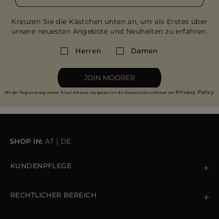
ES
WEITERE LÄNDER
Kreuzen Sie die Kästchen unten an, um als Erstes über
unsere neuesten Angebote und Neuheiten zu erfahren.
Herren
Damen
JOIN MOORER
Privacy Policy
Mit der Registrierung meiner Email-Adresse akzeptiere ich die Datenschutzrichtlinien von
SHOP IN:
AT
|
DE
KUNDENPFLEGE
Kontaktiere uns
+39 (02) 812 609 47
RECHTLICHER BEREICH
Bestellungen & Zahlungen
Lieferung
Datenschutz-Bestimmungen
Rücksendung und Umtausch