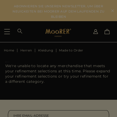
ABONNIEREN SIE UNSEREN NEWSLETTER, UM ÜBER
NEUIGKEITEN BEI MOORER AUF DEM LAUFENDEN ZU
BLEIBEN
Home
Herren
Kleidung
Made to Order
LIEFERLAND
SPRACHE WÄHLEN
ERGEBNISSE ANSEHEN
IT
EN
We're unable to locate any merchandise that meets
DE
DE
your refinement selections at this time. Please expand
US
your refinement selections or try your refinement for
JP
a different category.
AU
DK
FR
GB
CA