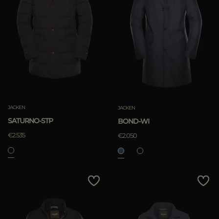
JACKEN
JACKEN
SATURNO-STP
BOND-WI
€2.535
€2.050