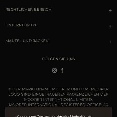
Kontaktiere uns
+39 (02) 812 609 47
RECHTLICHER BEREICH
Bestellungen & Zahlungen
Lieferung
Datenschutz-Bestimmungen
Rücksendung und Umtausch
Cookie Policy
UNTERNEHMEN
Terms & Bedingungen
Boutiquen
Newsletter
Erklärung zur Barrierefreiheit
MÄNTEL UND JACKEN
Daunenjacke Herren Schwarz
Jacken Damen
FOLGEN SIE UNS
Bomberjacke Leder
Langer Steppmantel
© DER MARKENNAME MOORER UND DAS MOORER
LOGO SIND EINGETRAGENEN WARENZEICHEN DER
MOORER INTERNATIONAL LIMITED.
MOORER INTERNATIONAL REGISTERED OFFICE: 40
HIGH STREET, STREET, SOMERSET BA16 0EQ, UNITED
KINGDOM. COMPANY REGISTRATION NUMBER: 141015
Wir benutzen Cookies und ähnliche Methoden um