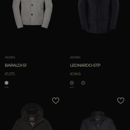
ES
WEITERE LÄNDER
Most Popular
ANWENDEN
löschen
JACKEN
JACKEN
BARALDI-S1
LEONARDO-STP
€1.275
€1.845
ANWENDEN
löschen