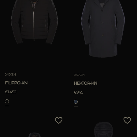
JACKEN
JACKEN
FILIPPO-KN
HEKTOR-KN
€1.450
€945