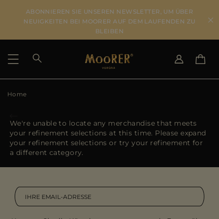
ABONNIEREN SIE UNSEREN NEWSLETTER, UM ÜBER
NEUIGKEITEN BEI MOORER AUF DEM LAUFENDEN ZU
BLEIBEN
Home
LIEFERLAND
SPRACHE WÄHLEN
ERGEBNISSE ANSEHEN
IT
EN
We're unable to locate any merchandise that meets
DE
DE
your refinement selections at this time. Please expand
US
your refinement selections or try your refinement for
JP
a different category.
AU
DK
FR
GB
CA