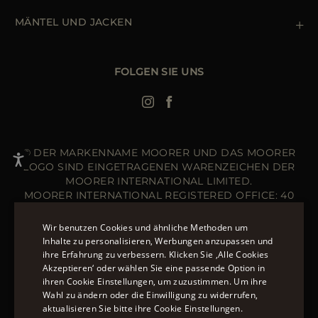
Newsletter
Erklärung zur Barrierefreiheit
MÄNTEL UND JACKEN
Daunenjacke Herren Schwarz
Jacken Damen
FOLGEN SIE UNS
Bomberjacke Leder
Langer Steppmantel
© DER MARKENNAME MOORER UND DAS MOORER
LOGO SIND EINGETRAGENEN WARENZEICHEN DER
MOORER INTERNATIONAL LIMITED.
MOORER INTERNATIONAL REGISTERED OFFICE: 40
HIGH STREET, STREET, SOMERSET BA16 0EQ, UNITED
KINGDOM. COMPANY REGISTRATION NUMBER: 141015
Wir benutzen Cookies und ähnliche Methoden um
WEBSITE VERWALTET VON DER THE LEVEL GROUP
Inhalte zu personalisieren, Werbungen anzupassen und
S.R.L
ihre Erfahrung zu verbessern. Klicken Sie ‚Alle Cookies
ENGLISH
Akzeptieren‘ oder wählen Sie eine passende Option in
ÜBER 20 MÖGLICHKEITEN, AUF MOORER.EU ZU
ihren Cookie Einstellungen, um zuzustimmen. Um ihre
ITALIAN
BEZAHLEN.
ERFAHREN SIE MEHR ÜBER DIE
Wahl zu ändern oder die Einwilligung zu widerrufen,
FRENCH
aktualisieren Sie bitte ihre Cookie Einstellungen.
ZAHLUNGSMÖGLICHKEITEN, DIE IHNEN ZUR