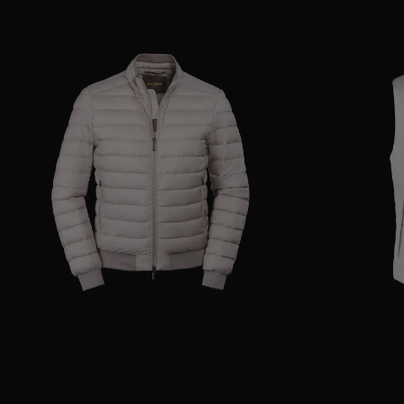
GRÖSSE VERFÜGBAR
48
50
54
GRÖSSE VERFÜGB