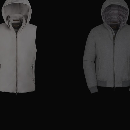
AR
48
50
52
56
GRÖSSE VERFÜGBAR