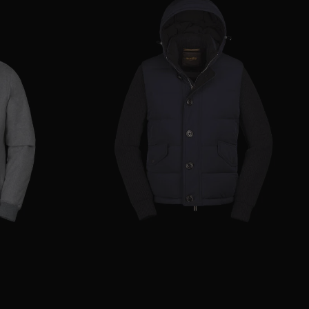
50
52
54
56
GRÖSSE VERFÜGBAR
46
52
56
58