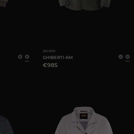
48
52
54
GRÖSSE VERFÜGBAR
48
50
52
54
JACKEN
GHIBERTI-KM
€985