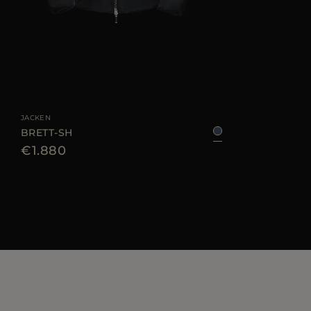
GRÖSSE VERFÜGBAR
46
48
50
52
54
56
58
JACKEN
BRETT-SH
€1.880