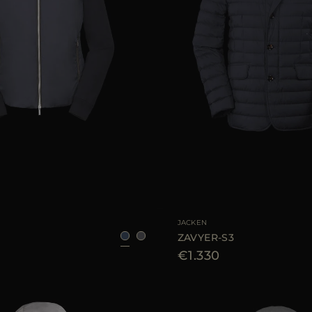
AR
46
48
50
52
54
56
58
60
GRÖSSE VERFÜGBAR
JACKEN
ZAVYER-S3
€1.330