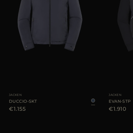
GRÖSSE VERFÜGB
GRÖSSE VERFÜGBAR
46
48
50
52
58
60
JACKEN
JACKEN
DUCCIO-SKT
EVAN-STP
€1.155
€1.910