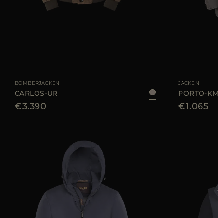
GRÖSSE VERFÜGBAR
48
50
GRÖSSE VERFÜGB
BOMBERJACKEN
JACKEN
CARLOS-UR
PORTO-K
€3.390
€1.065