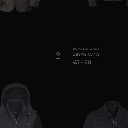
AR
48
50
54
56
58
GRÖSSE VERFÜGBAR
BOMBERJACKEN
M
AIDEN-WCO
€1.480