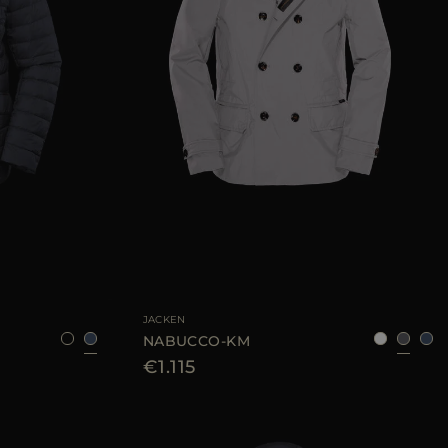
48
52
54
60
GRÖSSE VERFÜGBAR
42
44
48
50
52
54
56
JACKEN
NABUCCO-KM
€1.115