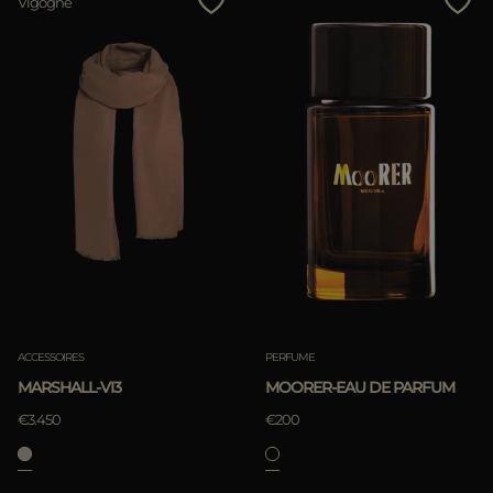
Vigogne
ACCESSOIRES
PERFUME
MARSHALL-VI3
MOORER-EAU DE PARFUM
€3.450
€200