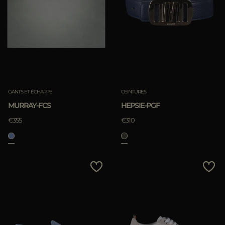
GANTS ET ÉCHARPE
CEINTURES
MURRAY-FCS
HEPSIE-PGF
€355
€310