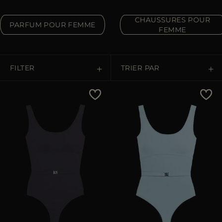
ES
PLUS DE PAYS
CHAUSSURES POUR
PARFUM POUR FEMME
FEMME
FILTER
TRIER PAR
Prix Croissant
Prix Décroissant
Les Plus Vendus
Les Plus Populaires
APPLIQUER
APPLIQUER