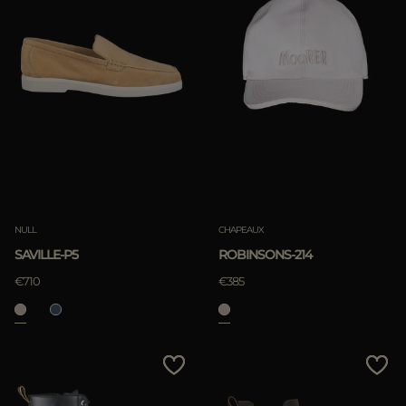
NULL
CHAPEAUX
SAVILLE-P5
ROBINSONS-214
€710
€385