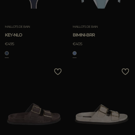
MAILLOTS DE BAIN
MAILLOTS DE BAIN
KEY-NLO
BIMINI-BRR
€495
€405