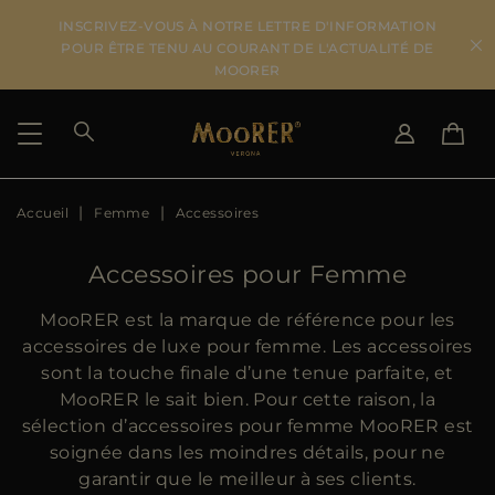
INSCRIVEZ-VOUS À NOTRE LETTRE D'INFORMATION
POUR ÊTRE TENU AU COURANT DE L'ACTUALITÉ DE
MOORER
Accueil
Femme
Accessoires
PAYS DE LIVRAISON
CHANGER DE LANGUE
VOIR LES RÉSULTATS
IT
EN
Accessoires pour Femme
DE
FR
US
MooRER est la marque de référence pour les
JP
accessoires de luxe pour femme. Les accessoires
AU
sont la touche finale d’une tenue parfaite, et
DK
MooRER le sait bien. Pour cette raison, la
FR
sélection d’accessoires pour femme MooRER est
GB
soignée dans les moindres détails, pour ne
CA
garantir que le meilleur à ses clients.