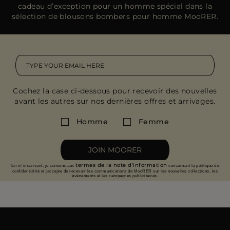
cadeau d’exception pour un homme spécial dans la
sélection de blousons bombers pour homme MooRER.
Cochez la case ci-dessous pour recevoir des nouvelles
avant les autres sur nos dernières offres et arrivages.
Homme
Femme
JOIN MOORER
termes de la note d'information
En m'inscrivant, je consens aux
concernant la politique de
confidentialité et jaccepte de recevoir les communications de MooRER sur les nouvelles collections, les
événements et les campagnes publicitaires.