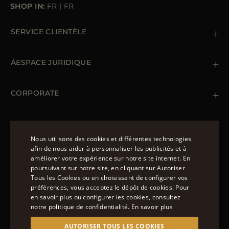
SHOP IN:
FR
|
FR
SERVICE CLIENTÈLE
Contactez nous
+39 (02) 812 609 47
ÁESPACE JURIDIQUE
Commandes et paiements
Livraisomn
Gestion des données personnelles
Retours et échanges
Gestion des cookies
CORPORATE
Conditions générales de ventes
Points de vente
Newsletter
Déclaration d'accessibilité
MANTEAUX
Doudoune Longue Homme
Nous utilisons des cookies et différentes technologies
Manteaux Femme
afin de nous aider à personnaliser les publicités et à
Doudoune Hiver Homme
améliorer votre expérience sur notre site internet. En
NOUS SUIVRE
ENGLISH
Blouson Femme Hiver
poursuivant sur notre site, en cliquant sur Autoriser
Tous les Cookies ou en choisissant de configurer vos
ITALIAN
préférences, vous acceptez le dépôt de cookies. Pour
FRENCH
en savoir plus ou configurer les cookies, consultez
notre politique de confidentialité.
En savoir plus
GERMAN
© 2022 – MOORER S.P.A – VIA XXV APRILE, 90 37014
AUTORISER TOUS LES COOKIES
CASTELNUOVO DEL GARDA (VR) P.I./C.F.: