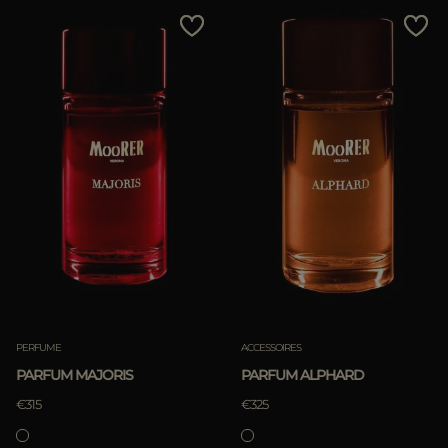
PERFUME
ACCESSOIRES
PARFUM MAJORIS
PARFUM ALPHARD
€315
€325