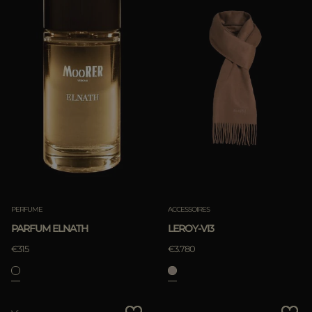
PERFUME
ACCESSOIRES
PARFUM ELNATH
LEROY-VI3
€315
€3.780