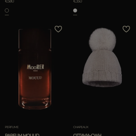
€580
€350
PERFUME
CHAPEAUX
PARFUM MOUUD
OTTAVIA-CWH