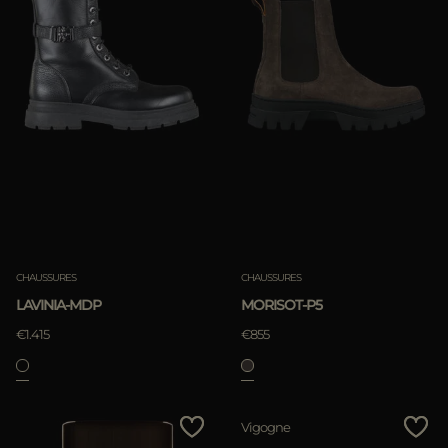
CHAUSSURES
CHAUSSURES
LAVINIA-MDP
MORISOT-P5
€1.415
€855
Vigogne