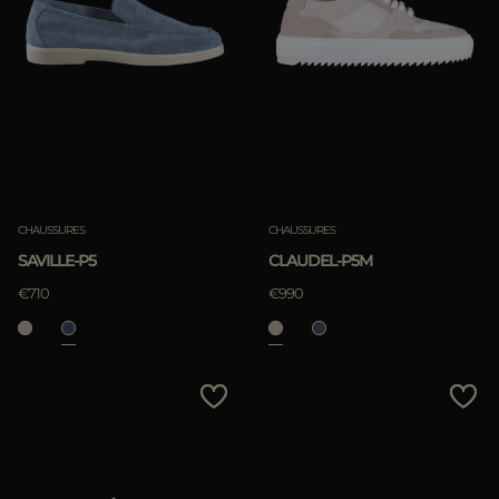
CHAUSSURES
CHAUSSURES
SAVILLE-P5
CLAUDEL-P5M
€710
€990