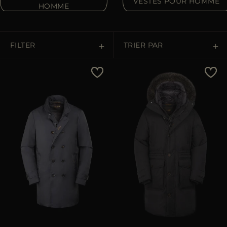
VESTES POUR HOMME
ES
HOMME
PLUS DE PAYS
FILTER
TRIER PAR
Prix Croissant
Prix Décroissant
Les Plus Vendus
Les Plus Populaires
APPLIQUER
Annuler