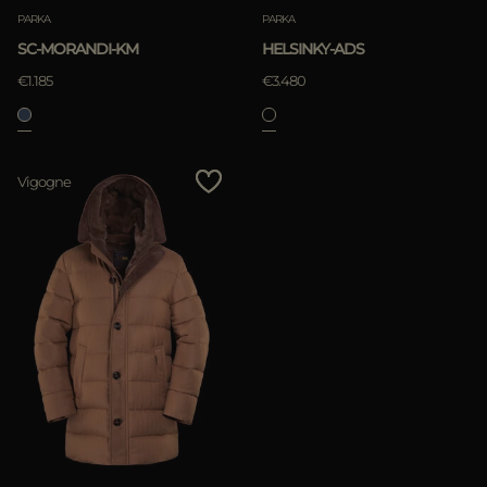
PARKA
PARKA
SC-MORANDI-KM
HELSINKY-ADS
€1.185
€3.480
APPLIQUER
Vigogne
Annuler