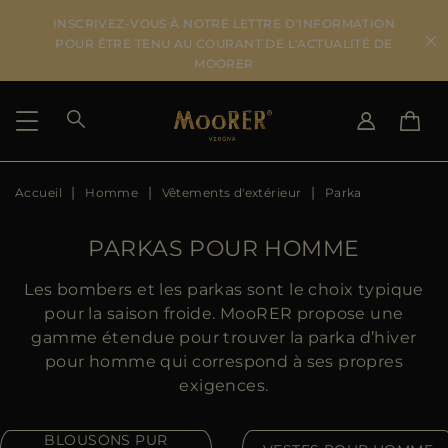
INSCRIVEZ-VOUS À NOTRE LETTRE D'INFORMATION
POUR ÊTRE TENU AU COURANT DE L'ACTUALITÉ DE
MOORER
Accueil
Homme
Vêtements d'extérieur
Parka
PAYS DE LIVRAISON
CHANGER DE LANGUE
VOIR LES RÉSULTATS
IT
EN
PARKAS POUR HOMME
DE
FR
US
Les bombers et les parkas sont le choix typique
JP
pour la saison froide. MooRER propose une
AU
gamme étendue pour trouver la parka d’hiver
DK
pour homme qui correspond à ses propres
FR
exigences.
GB
CA
BLOUSONS PUR