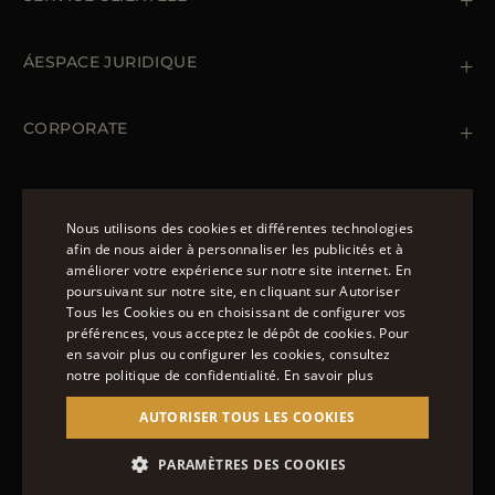
Contactez nous
+39 (02) 812 609 47
ÁESPACE JURIDIQUE
Commandes et paiements
Livraisomn
Gestion des données personnelles
Retours et échanges
Gestion des cookies
CORPORATE
Conditions générales de ventes
Points de vente
Newsletter
Déclaration d'accessibilité
MANTEAUX
Doudoune Longue Homme
Nous utilisons des cookies et différentes technologies
Manteaux Femme
afin de nous aider à personnaliser les publicités et à
Doudoune Hiver Homme
améliorer votre expérience sur notre site internet. En
NOUS SUIVRE
ENGLISH
Blouson Femme Hiver
poursuivant sur notre site, en cliquant sur Autoriser
Tous les Cookies ou en choisissant de configurer vos
ITALIAN
préférences, vous acceptez le dépôt de cookies. Pour
FRENCH
en savoir plus ou configurer les cookies, consultez
notre politique de confidentialité.
En savoir plus
GERMAN
© 2022 – MOORER S.P.A – VIA XXV APRILE, 90 37014
AUTORISER TOUS LES COOKIES
CASTELNUOVO DEL GARDA (VR) P.I./C.F.:
CHINESE (SIMPLIFIED)
IT02951700232 ISCR. REG. IMPRESE VR-297581
SPANISH
SITE MANAGED BY THE LEVEL GROUP S.R.L
PARAMÈTRES DES COOKIES