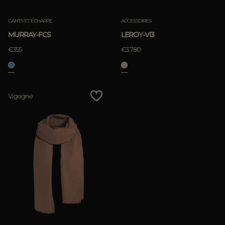
Annuler
GANTS ET ÉCHARPE
ACCESSOIRES
MURRAY-FCS
LEROY-VI3
€355
€3.780
Vigogne