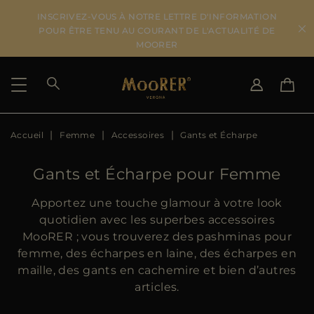
INSCRIVEZ-VOUS À NOTRE LETTRE D'INFORMATION
POUR ÊTRE TENU AU COURANT DE L'ACTUALITÉ DE
MOORER
Accueil
Femme
Accessoires
Gants et Écharpe
PAYS DE LIVRAISON
CHANGER DE LANGUE
VOIR LES RÉSULTATS
IT
EN
Gants et Écharpe pour Femme
DE
FR
US
Apportez une touche glamour à votre look
JP
quotidien avec les superbes accessoires
AU
MooRER ; vous trouverez des pashminas pour
DK
femme, des écharpes en laine, des écharpes en
FR
maille, des gants en cachemire et bien d’autres
GB
articles.
CA