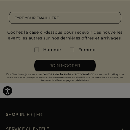
Cochez la case ci-dessous pour recevoir des nouvelles
avant les autres sur nos dernières offres et arrivages.
Homme
Femme
JOIN MOORER
termes de la note d'information
En m'inscrivant, je consens aux
concernant la politique de
confidentialité et jaccepte de recevoir les communications de MooRER sur les nouvelles collections, les
événements et les campagnes publicitaires.
SHOP IN:
FR
|
FR
SERVICE CLIENTÈLE