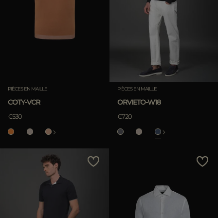
PIÈCES EN MAILLE
PIÈCES EN MAILLE
COTY-VCR
ORVIETO-W18
€530
€720