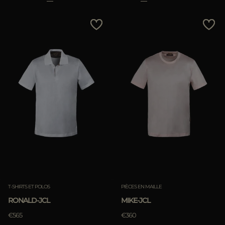
T-SHIRTS ET POLOS
PIÈCES EN MAILLE
RONALD-JCL
MIKE-JCL
€565
€360