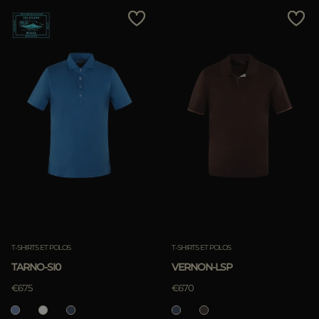
T-SHIRTS ET POLOS
T-SHIRTS ET POLOS
TARNO-SI0
VERNON-LSP
€675
€670