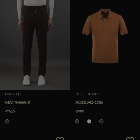
PANTALONS
PIÈCES EN MAILLE
MATTHEW-IT
ADOLFO-CRE
€740
€555