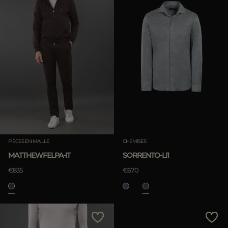
PIÈCES EN MAILLE
CHEMISES
MATTHEWFELPA-IT
SORRENTO-LI1
€835
€670