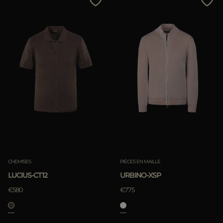
CHEMISES
PIÈCES EN MAILLE
LUCIUS-CT12
URBINO-XSP
€580
€775