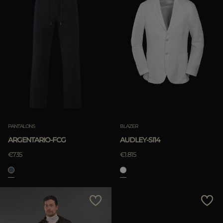
PANTALONS
BLAZER
ARGENTARIO-FCG
AUDLEY-SI14
€735
€1.815