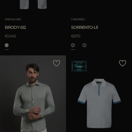
Annuler
APPLIQUER
PANTALONS
CHEMISES
Annuler
BRODY-SI2
SORRENTO-LI1
€1.045
€670