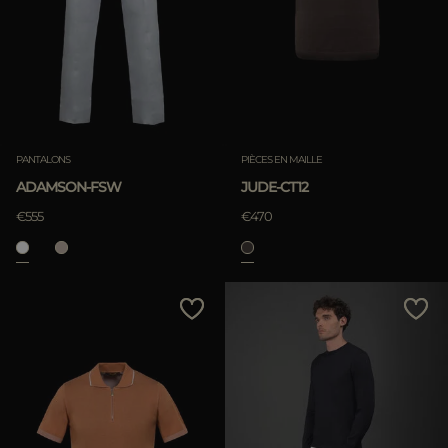
PANTALONS
PIÈCES EN MAILLE
ADAMSON-FSW
JUDE-CT12
€555
€470