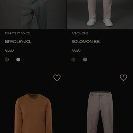
T-SHIRTS ET POLOS
PANTALONS
BRADLEY-JCL
SOLOMON-BB
€620
€620