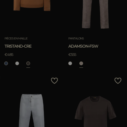
PIÈCES EN MAILLE
PANTALONS
TRISTAND-CRE
ADAMSON-FSW
€485
€555