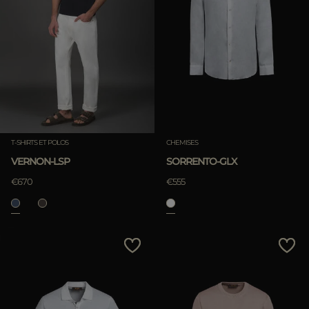
T-SHIRTS ET POLOS
CHEMISES
VERNON-LSP
SORRENTO-GLX
€670
€555