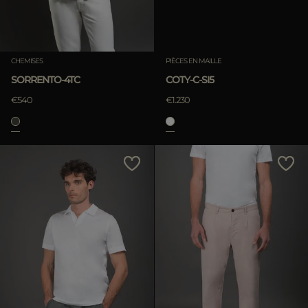
CHEMISES
PIÈCES EN MAILLE
SORRENTO-4TC
COTY-C-SI5
€540
€1.230