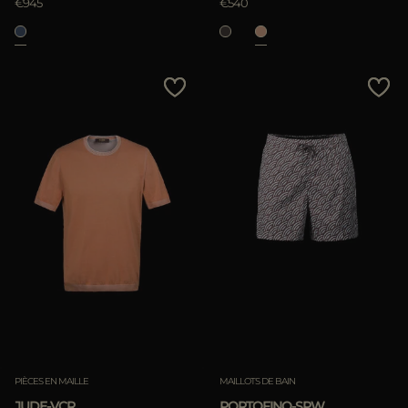
€945
€540
PIÈCES EN MAILLE
MAILLOTS DE BAIN
JUDE-VCR
PORTOFINO-SPW