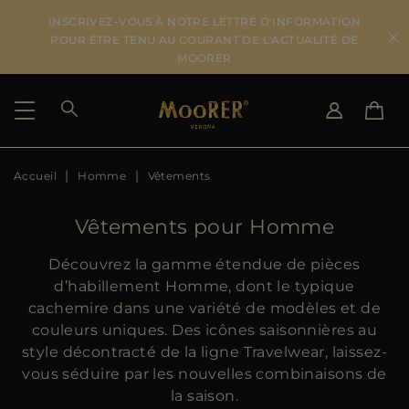
INSCRIVEZ-VOUS À NOTRE LETTRE D'INFORMATION
POUR ÊTRE TENU AU COURANT DE L'ACTUALITÉ DE
MOORER
Accueil
Homme
Vêtements
PAYS DE LIVRAISON
CHANGER DE LANGUE
VOIR LES RÉSULTATS
IT
EN
Vêtements pour Homme
DE
FR
US
Découvrez la gamme étendue de pièces
JP
d’habillement Homme, dont le typique
AU
cachemire dans une variété de modèles et de
DK
couleurs uniques. Des icônes saisonnières au
FR
style décontracté de la ligne Travelwear, laissez-
GB
vous séduire par les nouvelles combinaisons de
CA
la saison.