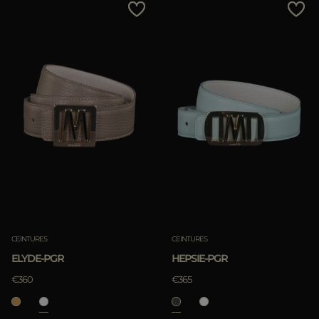
ES
Prix Croissant
PLUS DE PAYS
Prix Décroissant
Les Plus Vendus
Les Plus Populaires
APPLIQUER
APPLIQUER
Annuler
Annuler
CEINTURES
CEINTURES
ELYDE-PGR
HEPSIE-PGR
€360
€365