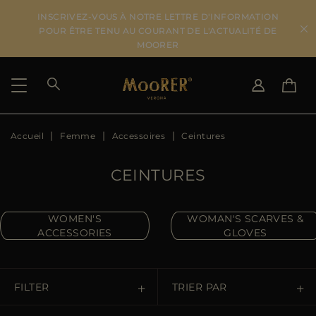
INSCRIVEZ-VOUS À NOTRE LETTRE D'INFORMATION
POUR ÊTRE TENU AU COURANT DE L'ACTUALITÉ DE
MOORER
Accueil
Femme
Accessoires
Ceintures
PAYS DE LIVRAISON
CHANGER DE LANGUE
VOIR LES RÉSULTATS
IT
EN
CEINTURES
DE
FR
US
JP
WOMEN'S
WOMAN'S SCARVES &
ACCESSORIES
GLOVES
AU
DK
FR
GB
FILTER
TRIER PAR
CA