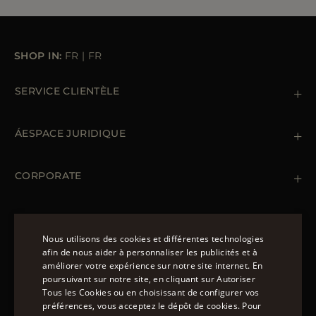
SHOP IN:
FR
|
FR
SERVICE CLIENTÈLE
Contactez nous
+39 (02) 812 609 47
ÁESPACE JURIDIQUE
Commandes et paiements
Livraisomn
Gestion des données personnelles
Retours et échanges
Gestion des cookies
CORPORATE
Conditions générales de ventes
Points de vente
Newsletter
Déclaration d'accessibilité
MANTEAUX
Doudoune Longue Homme
Nous utilisons des cookies et différentes technologies
Manteaux Femme
afin de nous aider à personnaliser les publicités et à
Doudoune Hiver Homme
améliorer votre expérience sur notre site internet. En
NOUS SUIVRE
ENGLISH
Blouson Femme Hiver
poursuivant sur notre site, en cliquant sur Autoriser
Tous les Cookies ou en choisissant de configurer vos
ITALIAN
préférences, vous acceptez le dépôt de cookies. Pour
FRENCH