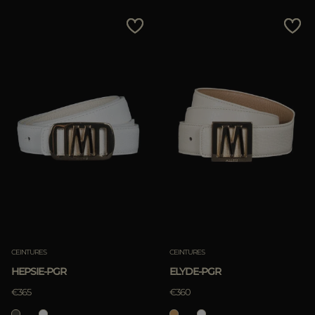
CEINTURES
CEINTURES
HEPSIE-PGR
ELYDE-PGR
€365
€360