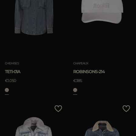
CHEMISES
CHAPEAUX
TETI-01A
ROBINSONS-214
€1.050
€385