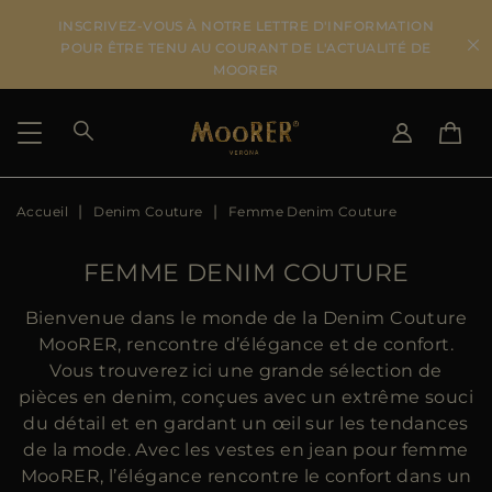
INSCRIVEZ-VOUS À NOTRE LETTRE D'INFORMATION
POUR ÊTRE TENU AU COURANT DE L'ACTUALITÉ DE
MOORER
Accueil
Denim Couture
Femme Denim Couture
PAYS DE LIVRAISON
CHANGER DE LANGUE
VOIR LES RÉSULTATS
IT
EN
FEMME DENIM COUTURE
DE
FR
US
Bienvenue dans le monde de la Denim Couture
JP
MooRER, rencontre d’élégance et de confort.
AU
Vous trouverez ici une grande sélection de
DK
pièces en denim, conçues avec un extrême souci
FR
du détail et en gardant un œil sur les tendances
GB
de la mode. Avec les vestes en jean pour femme
CA
MooRER, l’élégance rencontre le confort dans un