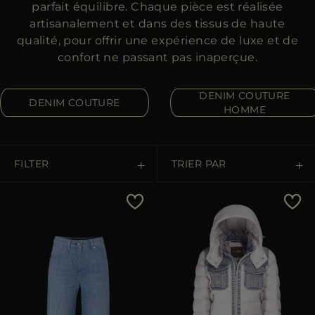
ES
parfait équilibre. Chaque pièce est réalisée
PLUS DE PAYS
artisanalement et dans des tissus de haute
qualité, pour offrir une expérience de luxe et de
confort ne passant pas inaperçue.
DENIM COUTURE
DENIM COUTURE
HOMME
FILTER
TRIER PAR
Prix Croissant
Prix Décroissant
Les Plus Vendus
Les Plus Populaires