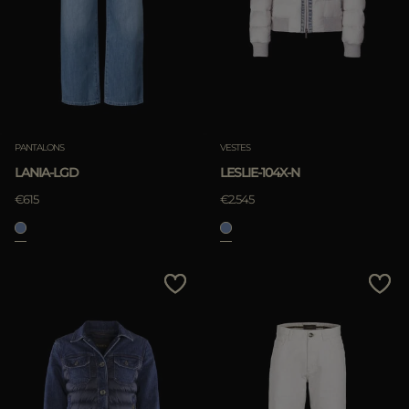
APPLIQUER
APPLIQUER
Annuler
Annuler
PANTALONS
VESTES
LANIA-LGD
LESLIE-104X-N
€615
€2.545