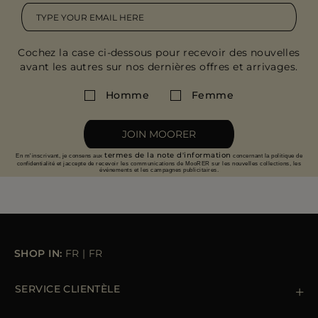
Cochez la case ci-dessous pour recevoir des nouvelles
avant les autres sur nos dernières offres et arrivages.
Homme
Femme
JOIN MOORER
termes de la note d'information
En m'inscrivant, je consens aux
concernant la politique de
confidentialité et jaccepte de recevoir les communications de MooRER sur les nouvelles collections, les
événements et les campagnes publicitaires.
SHOP IN:
FR
|
FR
SERVICE CLIENTÈLE
Contactez nous