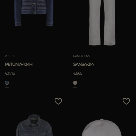
VESTES
PANTALONS
PETUNIA-104H
SANSA-214
€1.715
€865