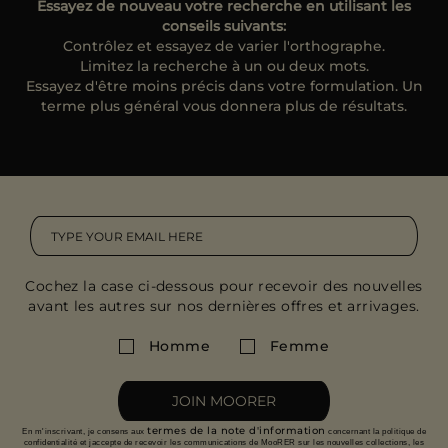
ES
Essayez de nouveau votre recherche en utilisant les
conseils suivants:
PLUS DE PAYS
Contrôlez et essayez de varier l'orthographe.
Limitez la recherche à un ou deux mots.
Essayez d'être moins précis dans votre formulation. Un
terme plus général vous donnera plus de résultats.
Cochez la case ci-dessous pour recevoir des nouvelles
avant les autres sur nos dernières offres et arrivages.
Homme
Femme
JOIN MOORER
termes de la note d'information
En m'inscrivant, je consens aux
concernant la politique de
confidentialité et jaccepte de recevoir les communications de MooRER sur les nouvelles collections, les