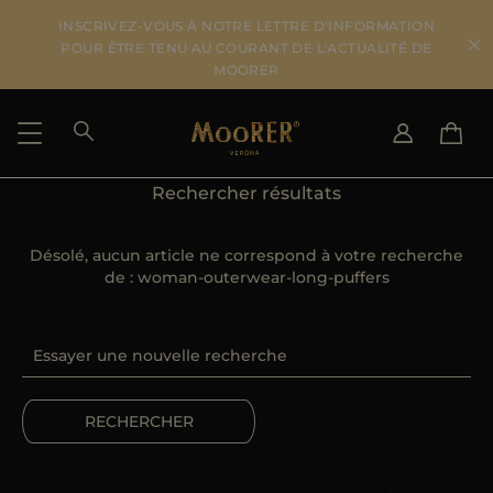
INSCRIVEZ-VOUS À NOTRE LETTRE D'INFORMATION
POUR ÊTRE TENU AU COURANT DE L'ACTUALITÉ DE
MOORER
Rechercher résultats
PAYS DE LIVRAISON
CHANGER DE LANGUE
VOIR LES RÉSULTATS
Désolé, aucun article ne correspond à votre recherche
IT
EN
de :
woman-outerwear-long-puffers
DE
FR
US
JP
AU
DK
FR
RECHERCHER
GB
CA