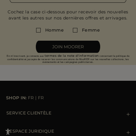
Cochez la case ci-dessous pour recevoir des nouvelles
avant les autres sur nos dernières offres et arrivages.
Homme
Femme
JOIN MOORER
termes de la note d'information
En m'inscrivant, je consens aux
concernant la politique de
confidentialité et jaccepte de recevoir les communications de MooRER sur les nouvelles collections, les
événements et les campagnes publicitaires.
SHOP IN:
FR
|
FR
SERVICE CLIENTÈLE
Contactez nous
+39 (02) 812 609 47
ÁESPACE JURIDIQUE
Commandes et paiements