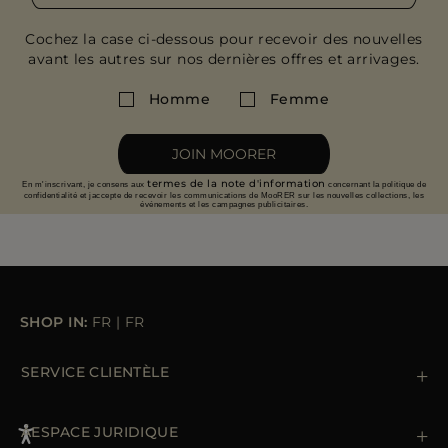
Cochez la case ci-dessous pour recevoir des nouvelles
avant les autres sur nos dernières offres et arrivages.
Homme
Femme
JOIN MOORER
termes de la note d'information
En m'inscrivant, je consens aux
concernant la politique de
confidentialité et jaccepte de recevoir les communications de MooRER sur les nouvelles collections, les
événements et les campagnes publicitaires.
SHOP IN:
FR
|
FR
SERVICE CLIENTÈLE
Contactez nous
+39 (02) 812 609 47
ÁESPACE JURIDIQUE
Commandes et paiements