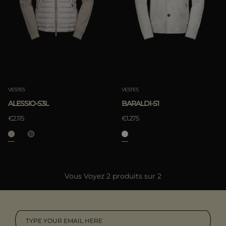
ES
Les Plus Populaires
PLUS DE PAYS
APPLIQUER
Annuler
VESTES
VESTES
ALESSIO-S3L
BARALDI-S1
APPLIQUER
€2.115
€1.275
Annuler
Vous Voyez 2 produits sur 2