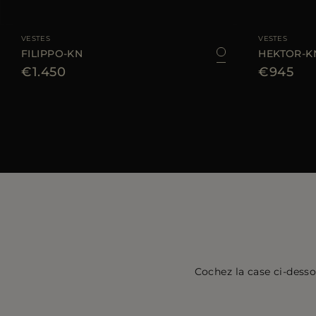
TAILLE DISPONIBLE
48
50
52
54
56
58
60
TAILLE DISPONIBL
VESTES
VESTES
FILIPPO-KN
HEKTOR-K
€1.450
€945
Cochez la case ci-desso