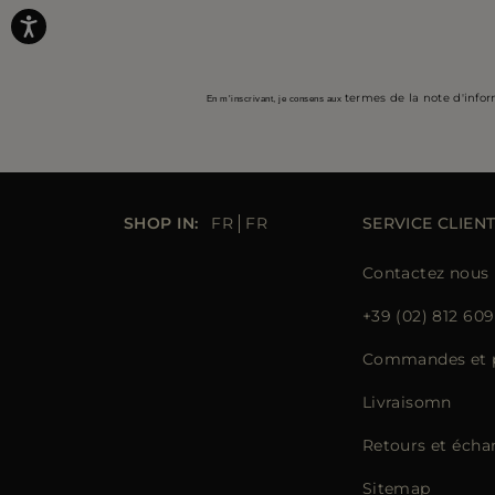
termes de la note d'info
En m'inscrivant, je consens aux
SHOP IN:
FR
FR
SERVICE CLIEN
Contactez nous
+39 (02) 812 609
Commandes et 
Livraisomn
Retours et écha
Sitemap