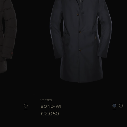
46
48
52
56
TAILLE DISPONIBLE
52
54
56
58
60
VESTES
BOND-WI
€2.050