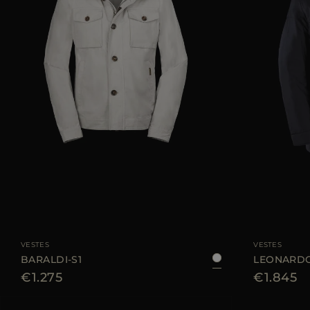
TAILLE DISPONIBLE
48
50
52
54
56
58
TAILLE DISPONIBL
VESTES
VESTES
BARALDI-S1
LEONARDO
€1.275
€1.845