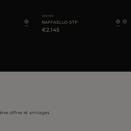
50
52
54
56
58
TAILLE DISPONIBLE
46
48
50
54
56
VESTES
RAFFAELLO-STP
€2.145
res offres et arrivages.