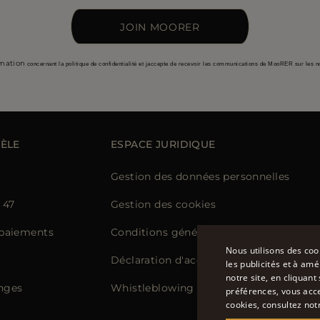
JOIN MOORER
rmation
concernant la politique de confidentialité et jaccepte de recevoir les communications de MooRER sur les n
TÈLE
ESPACE JURIDIQUE
Gestion des données personnelles
 47
Gestion des cookies
paiements
Conditions générales de vente
Nous utilisons des coo
Déclaration d'accessibilité
les publicités et à amé
notre site, en cliquan
nges
Whistleblowing
préférences, vous acce
cookies, consultez notr