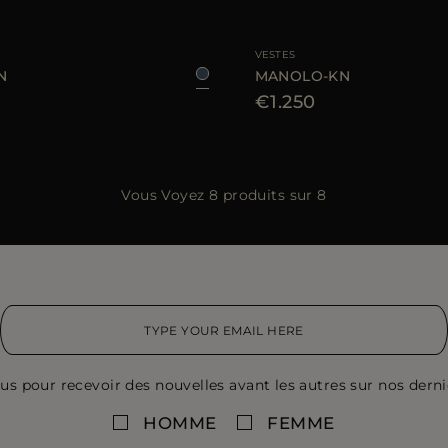
E
48
52
54
56
58
60
62
TAILLE DISPONIBLE
48
VESTES
N
MANOLO-KN
€1.250
Vous Voyez 8 produits sur 8
us pour recevoir des nouvelles avant les autres sur nos derniè
HOMME
FEMME