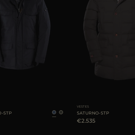
E
46
48
50
52
60
TAILLE DISPONIBLE
VESTES
-STP
SATURNO-STP
€2.535