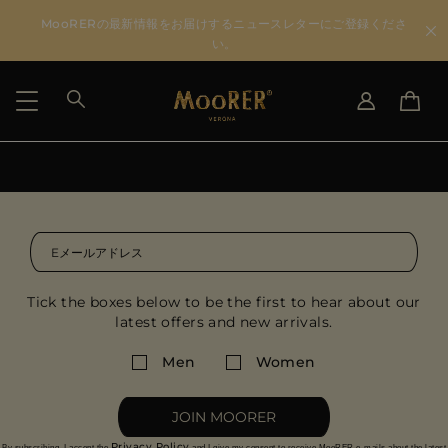
MooRERの最新情報をお届けするニュースレターにご登録くださ
い。
国を選択
言語を選択
SEE RESULTS
IT
EN
DE
JA
US
JP
Tick the boxes below to be the first to hear about our
AU
latest offers and new arrivals.
DK
FR
Men
Women
GB
CA
JOIN MOORER
ES
Privacy Policy
By subscribing, I accept the
and I give my consent to receive MooRER e-mails about the latest