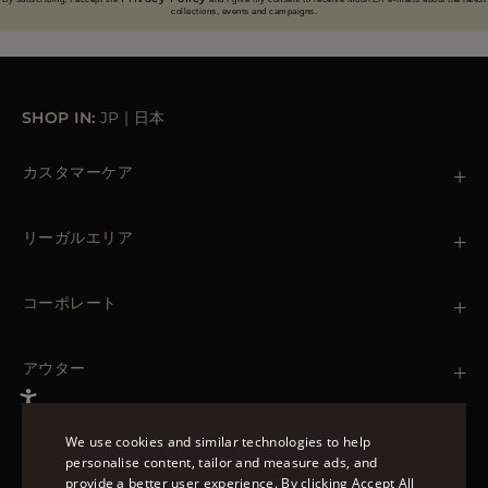
その他の国
collections, events and campaigns.
SHOP IN:
JP
|
日本
カスタマーケア
お問い合わせ
+39 (02) 812 609 47
リーガルエリア
注文と支払い
出荷について
個人情報保護方針
返品・返金
クッキーポリシー
コーポレート
ご利用条件
ブティック
ニュースレター
アクセシビリティ・ステートメント
アウター
Leather Jackets for Men
Spring Coats for Women
Men's Spring Coats
We use cookies and similar technologies to help
Denim Jackets for Women
personalise content, tailor and measure ads, and
フォローする
provide a better user experience. By clicking Accept All
ENGLISH