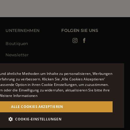
UNTERNEHMEN
FOLGEN SIE UNS
Boutiquen
Newsletter
und ähnliche Methoden um Inhalte zu personalisieren, Werbungen
fahrung zu verbessern. Klicken Sie ‚Alle Cookies Akzeptieren‘
passende Option in ihren Cookie Einstellungen, um zuzustimmen.
ENGLISH
 oder die Einwilligung zu widerrufen, aktualisieren Sie bitte ihre
Weitere Informationen
ITALIAN
FRENCH
ALLE COOKIES AKZEPTIEREN
GERMAN
COOKIE-EINSTELLUNGEN
951700232 - ISCR. REG. IMPRESE VR-297581
CHINESE (SIMPLIFIED)