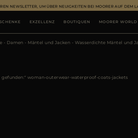
REN NEWSLETTER, UM ÜBER NEUIGKEITEN BEI MOORER AUF DEM 
SCHENKE
EXZELLENZ
BOUTIQUEN
MOORER WORLD
e
Damen
Mäntel und Jacken
Wasserdichte Mäntel und J
e gefunden:"
woman-outerwear-waterproof-coats-jackets