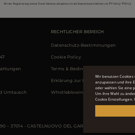
Privacy Policy
Mit der Registrierung meiner Email-Adresse akzeptiere ich die Datenschutzrichtlinien von
RECHTLICHER BEREICH
Datenschutz-Bestimmungen
 47
Cookie Policy
Zahlungen
Terms & Bedingungen
Wir benutzen Cookies 
Erklärung zur Barrierefreiheit
anzupassen und ihre Er
oder wählen Sie eine 
d Umtausch
Whistleblowing
Um ihre Wahl zu ändern
Cookie Einstellungen.
 90 – 37014 - CASTELNUOVO DEL GARDA (VR) - P.I./C.F.: IT02