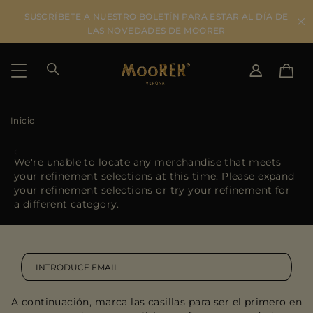
SUSCRÍBETE A NUESTRO BOLETÍN PARA ESTAR AL DÍA DE
LAS NOVEDADES DE MOORER
Inicio
SELECCIONAR PAÍS
SELECCIONAR IDIOMA
SEE RESULTS
IT
EN
We're unable to locate any merchandise that meets
DE
ES
your refinement selections at this time. Please expand
US
your refinement selections or try your refinement for
JP
a different category.
AU
DK
FR
GB
CA
A continuación, marca las casillas para ser el primero en
ES