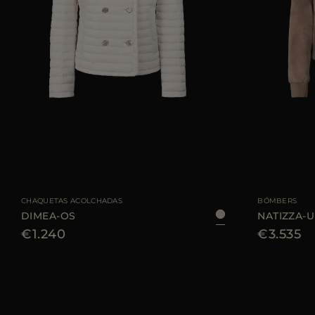
TALLA DISPONIBLE
40
42
44
TALLA DISPONIBL
CHAQUETAS ACOLCHADAS
BÓMBERS
DIMEA-OS
NATIZZA-
€1.240
€3.535