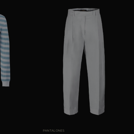
38
40
42
44
TALLA DISPONIBLE
38
40
42
44
46
PANTALONES