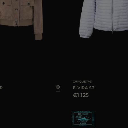
E
40
44
TALLA DISPONIBLE
CHAQUETAS
UR
ELVIRA-S3
€1.125