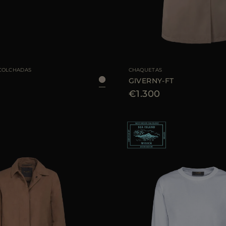
E
40
42
44
TALLA DISPONIBLE
COLCHADAS
CHAQUETAS
GIVERNY-FT
€1.300