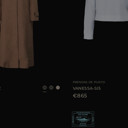
E
40
42
44
46
TALLA DISPONIBLE
PRENDAS DE PUNTO
C
VANESSA-SI5
€865