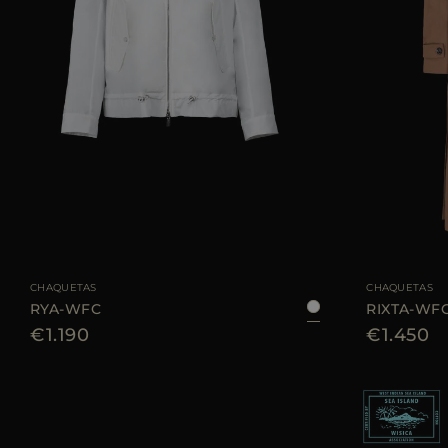
TALLA DISPONIBLE
38
40
42
44
TALLA DISPONIBL
CHAQUETAS
CHAQUETAS
RYA-WFC
RIXTA-WF
€1.190
€1.450