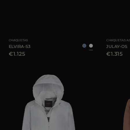
TALLA DISPONIBLE
38
40
42
TALLA DISPONIBL
CHAQUETAS
CHAQUETAS A
ELVIRA-S3
JULAY-OS
€1.125
€1.315