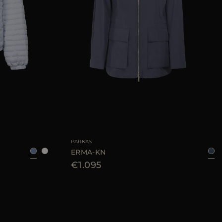
38
40
42
44
TALLA DISPONIBLE
38
44
46
PARKAS
ERMA-KN
€1.095