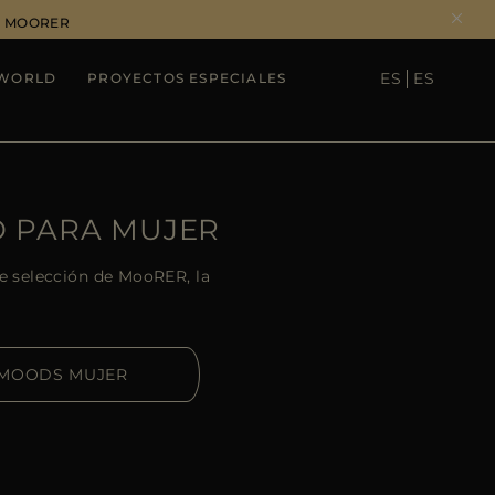
DE MOORER
ES
ES
WORLD
PROYECTOS ESPECIALES
SEE RESULTS
O PARA MUJER
te selección de MooRER, la
MOODS MUJER