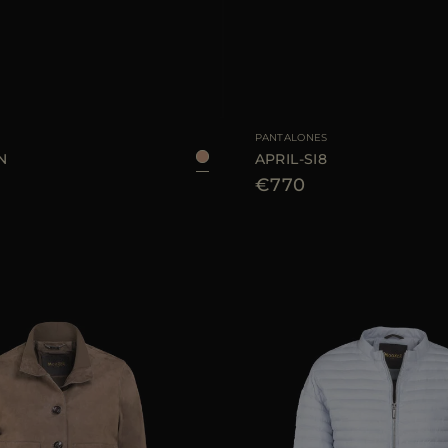
E
38
40
42
44
TALLA DISPONIBLE
PANTALONES
N
APRIL-SI8
€770