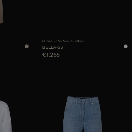
40
TALLA DISPONIBLE
38
40
42
44
CHAQUETAS ACOLCHADAS
BELLA-S3
€1.265