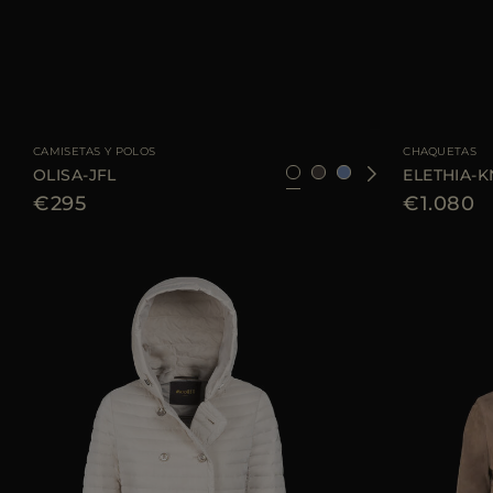
TALLA DISPONIBLE
36
38
42
44
46
TALLA DISPONIBL
CAMISETAS Y POLOS
CHAQUETAS
OLISA-JFL
ELETHIA-K
€295
€1.080