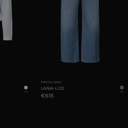
40
42
44
46
TALLA DISPONIBLE
26
27
28
29
30
PANTALONES
LANIA-LGD
€615