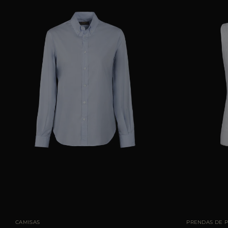
TALLA DISPONIBLE
38
40
42
44
46
TALLA DISPONIBL
CAMISAS
PRENDAS DE 