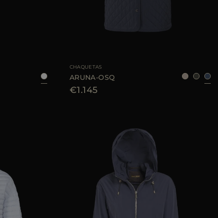
38
40
42
44
TALLA DISPONIBLE
42
CHAQUETAS
ARUNA-OSQ
€1.145