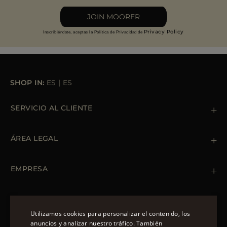
JOIN MOORER
Privacy Policy
Inscribiéndote, aceptas la Política de Privacidad de
SHOP IN:
ES
|
ES
SERVICIO AL CLIENTE
Contacto
+39 (02) 812 609 47
ÁREA LEGAL
Pedidos y pagos
Envío
Política de privacidad
Devoluciones y cambios
Política de cookies
EMPRESA
Términos y condiciones
Tiendas
Newsletter
Declaración de accesibilidad
PRENDAS DE ABRIGO
Bomber Cuero Hombre
Utilizamos cookies para personalizar el contenido, los
Abrigo Verano Mujer
anuncios y analizar nuestro tráfico. También