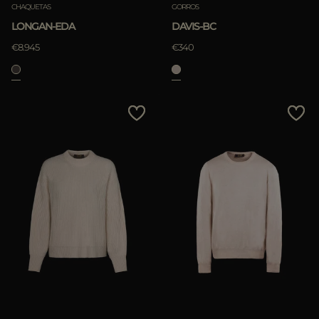
CHAQUETAS
GORROS
Borra
LONGAN-EDA
DAVIS-BC
€8.945
€340