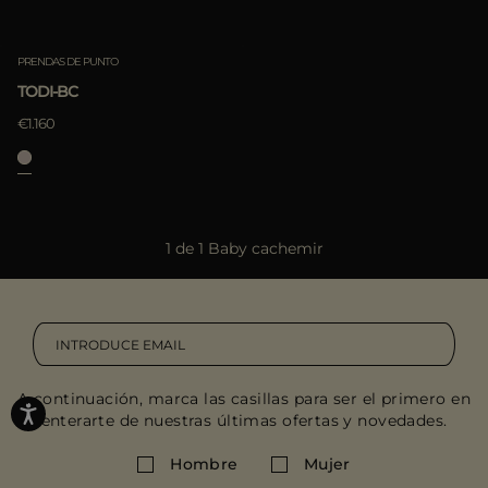
PRENDAS DE PUNTO
TODI-BC
€1.160
1 de 1 Baby cachemir
A continuación, marca las casillas para ser el primero en
enterarte de nuestras últimas ofertas y novedades.
Hombre
Mujer