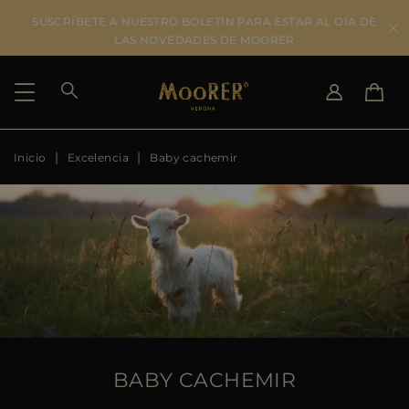
SUSCRÍBETE A NUESTRO BOLETÍN PARA ESTAR AL DÍA DE
LAS NOVEDADES DE MOORER
Inicio
Excelencia
Baby cachemir
SELECCIONAR PAÍS
SELECCIONAR IDIOMA
SEE RESULTS
IT
EN
DE
ES
US
JP
AU
DK
FR
GB
CA
BABY CACHEMIR
ES