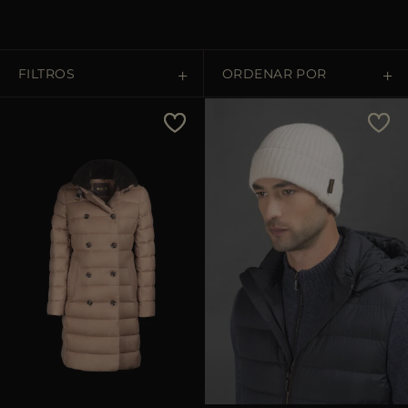
FILTROS
ORDENAR POR
Precio descendente
Precio ascendente
Lo más vendido
Populares
APLICA
Borra
APLICA