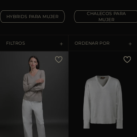
MÁS PAÍSES
CHALECOS PARA
HYBRIDS PARA MUJER
MUJER
FILTROS
ORDENAR POR
Precio descendente
Precio ascendente
Lo más vendido
Populares
APLICA
APLICA