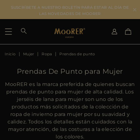
SUSCRÍBETE A NUESTRO BOLETÍN PARA ESTAR AL DÍA DE
LAS NOVEDADES DE MOORER
Inicio
Mujer
Ropa
Prendas de punto
SELECCIONAR PAÍS
SELECCIONAR IDIOMA
SEE RESULTS
IT
EN
Prendas De Punto para Mujer
DE
ES
US
MooRER es la marca preferida de quienes buscan
JP
prendas de punto para mujer de alta calidad. Los
AU
jerséis de lana para mujer son uno de los
DK
productos más solicitados de la colección de
FR
ropa de invierno para mujer por su suavidad y
GB
calidez. Todos los detalles están cuidados con la
CA
mayor atención, de las costuras a la elección de
ES
los colores.