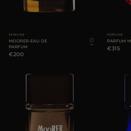
TALLA DISPONIBLE
100 ML
TALLA DISPONIBL
PERFUME
PERFUME
MOORER-EAU DE
PARFUM M
PARFUM
€315
€200