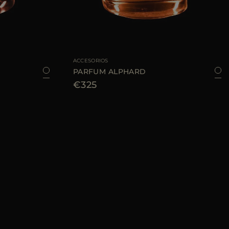
100 ML
TALLA DISPONIBLE
100 ML
ACCESORIOS
PARFUM ALPHARD
€325