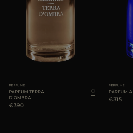
TALLA DISPONIBLE
100 ML
TALLA DISPONIBL
PERFUME
PERFUME
PARFUM TERRA
PARFUM A
D'OMBRA
€315
€390