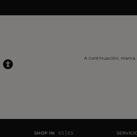
A continuación, marca l
SHOP IN:
ES
ES
SERVICI