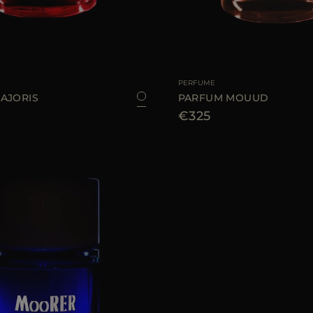
E
100 ML
TALLA DISPONIBLE
PERFUME
AJORIS
PARFUM MOUUD
€325