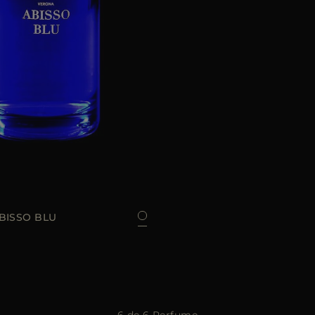
E
100 ML
BISSO BLU
6 de 6 Perfume