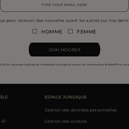
us pour recevoir des nouvelles avant les autres sur nos derniè
HOMME
FEMME
JOIN MOORER
rmation
concernant la politique de confidentialité et jaccepte de recevoir les communications de MooRER sur les n
TÈLE
ESPACE JURIDIQUE
Gestion des données personnelles
 47
Gestion des cookies