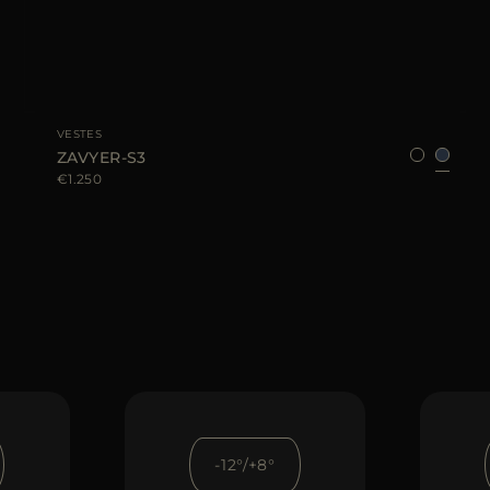
TAILLE DISPONIBLE
48
52
54
60
VESTES
ZAVYER-S3
€1.250
-12°/+8°