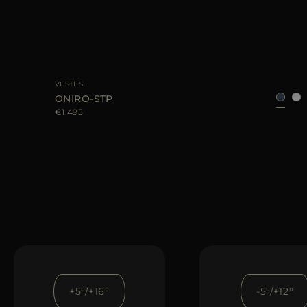
TAILLE DISPONIBLE
48
50
54
58
60
VESTES
ONIRO-STP
€1.495
+5°/+16°
-5°/+12°