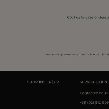
Cochez la case ci-desso
termes de la note d'info
En m'inscrivant, je consens aux
SHOP IN:
FR
FR
SERVICE CLIEN
Contactez nous
+39 (02) 812 609