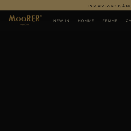
INSCRIVEZ-VOUS À N
NEW IN
HOMME
FEMME
C