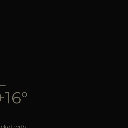
L
+16°
cket with