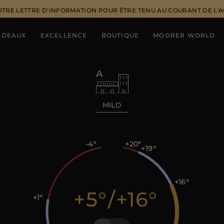
OTRE LETTRE D'INFORMATION POUR ÊTRE TENU AU COURANT DE L'
ADEAUX
EXCELLENCE
BOUTIQUE
MOORER WORLD
MILD
-4
+20
+19
+16
+5
/
+16
+1