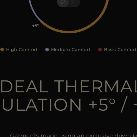
C
F
+5
High Comfort
Medium Comfort
Basic Comfort
IDEAL THERMA
ULATION +5° / 
Garments made using an exclusive down ja