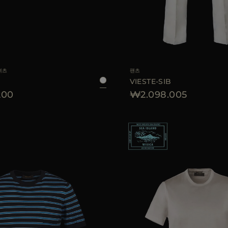
46
48
52
54
56
58
AVAILABLE 사이즈
셔츠
팬츠
VIESTE-SIB
200
₩2.098.005