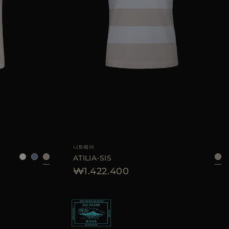
52
54
56
AVAILABLE 사이즈
40
42
44
니트웨어
ATILIA-SIS
₩1.422.400