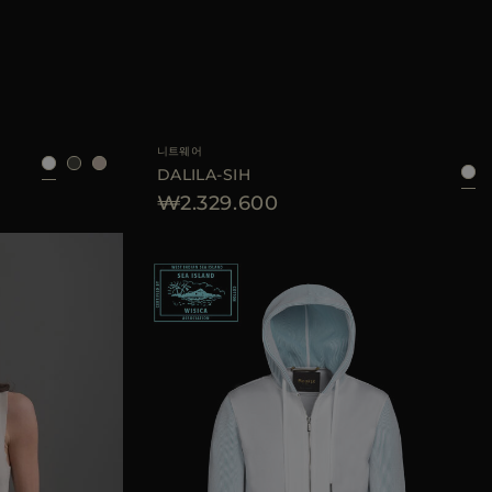
38
40
42
AVAILABLE 사이즈
38
40
42
44
니트웨어
DALILA-SIH
₩2.329.600