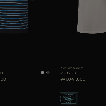
48
50
52
54
AVAILABLE 사이즈
스웨트셔츠 & 티셔츠
IJ
MIKE-SI0
600
₩1.041.600