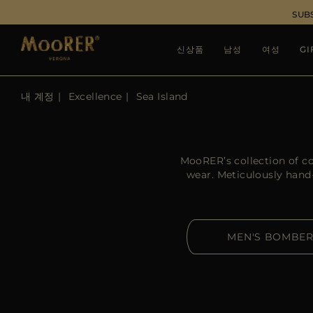
SUB
신상품
남성
여성
GI
내 계정
Excellence
Sea Island
MooRER’s collection of co
wear. Meticulously hand
MEN'S BOMBE