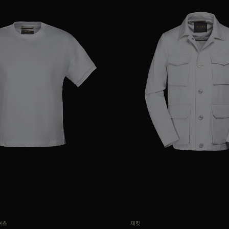
38
40
42
AVAILABLE 사이즈
46
4
셔츠
재킷