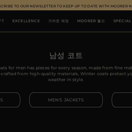
SCRIBE TO OUR NEWSLETTER TO KEEP UP TO DATE WITH MOORER 
FT
EXCELLENCE
가까운 매장
MOORER 월드
SPECIAL
남성 코트
ats for men has pieces for every season, made from fine ma
-crafted from high-quality materials, Winter coats protect y
weather in style.
RS
MEN'S JACKETS