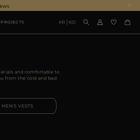
NEWS
KR
KO
 PROJECTS
SEE RESULTS
terials and comfortable to
ou from the cold and bad
MEN'S VESTS