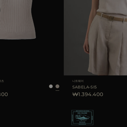
40
42
44
AVAILABLE 사이즈
셔츠
니트웨어
SABELA-SI5
800
₩1.394.400