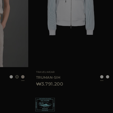
42
44
46
AVAILABLE 사이즈
48
50
52
54
56
58
60
TRAVELWEAR
TRUMAN-SIH
₩3.791.200