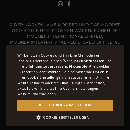
Langer Steppmantel
© DER MARKENNAME MOORER UND DAS MOORER
LOGO SIND EINGETRAGENEN WARENZEICHEN DER
MOORER INTERNATIONAL LIMITED.
MOORER INTERNATIONAL REGISTERED OFFICE: 40
HIGH STREET, STREET, SOMERSET BA16 0EQ, UNITED
KINGDOM. COMPANY REGISTRATION NUMBER: 141015
Wir benutzen Cookies und ähnliche Methoden um
WEBSITE VERWALTET VON DER THE LEVEL GROUP
Inhalte zu personalisieren, Werbungen anzupassen und
S.R.L
ihre Erfahrung zu verbessern. Klicken Sie ‚Alle Cookies
ENGLISH
Akzeptieren‘ oder wählen Sie eine passende Option in
ÜBER 20 MÖGLICHKEITEN, AUF MOORER.EU ZU
ihren Cookie Einstellungen, um zuzustimmen. Um ihre
ITALIAN
BEZAHLEN.
ERFAHREN SIE MEHR ÜBER DIE
Wahl zu ändern oder die Einwilligung zu widerrufen,
FRENCH
aktualisieren Sie bitte ihre Cookie Einstellungen.
ZAHLUNGSMÖGLICHKEITEN, DIE IHNEN ZUR
Weitere Informationen
VERFÜGUNG STEHEN.
GERMAN
ALLE COOKIES AKZEPTIEREN
CHINESE (SIMPLIFIED)
SPANISH
COOKIE-EINSTELLUNGEN