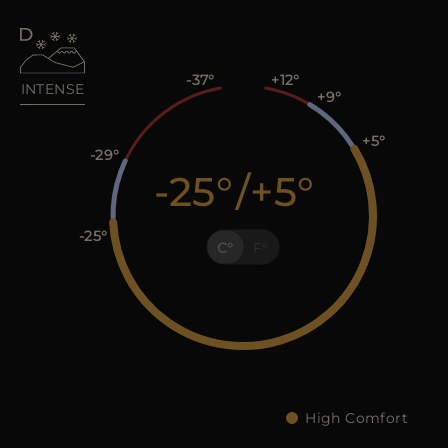
ES
WEITERE LÄNDER
-37
+12
INTENSE
+9
+5
-29
-25
/
+5
-25
C
F
High Comfort