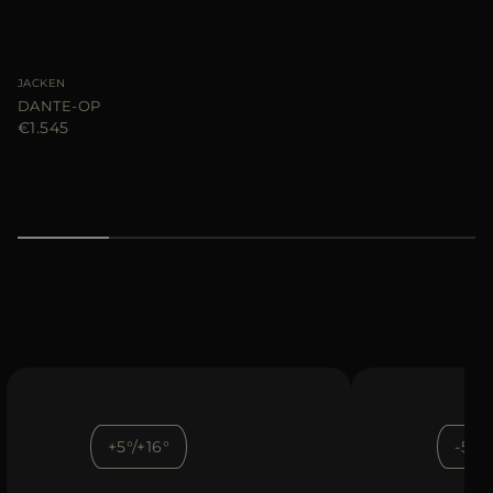
JACKEN
DANTE-OP
€1.545
+5°/+16°
-5°/+