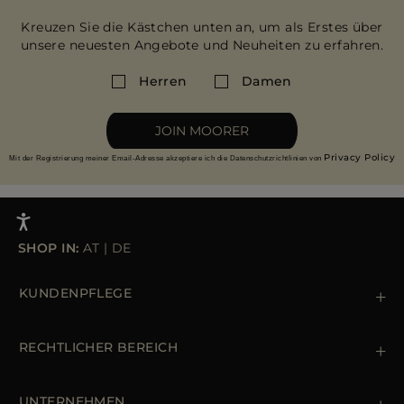
Kreuzen Sie die Kästchen unten an, um als Erstes über
unsere neuesten Angebote und Neuheiten zu erfahren.
Herren
Damen
JOIN MOORER
Privacy Policy
Mit der Registrierung meiner Email-Adresse akzeptiere ich die Datenschutzrichtlinien von
SHOP IN:
AT
|
DE
KUNDENPFLEGE
Kontaktiere uns
+39 (02) 812 609 47
RECHTLICHER BEREICH
Bestellungen & Zahlungen
Lieferung
Datenschutz-Bestimmungen
Rücksendung und Umtausch
Cookie Policy
UNTERNEHMEN