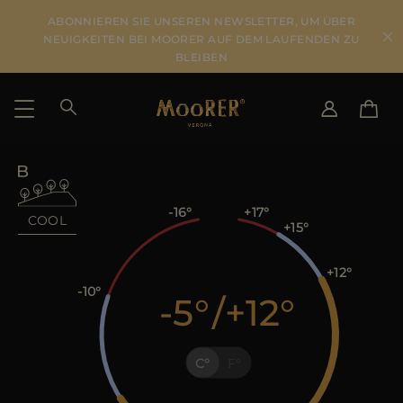
ABONNIEREN SIE UNSEREN NEWSLETTER, UM ÜBER
NEUIGKEITEN BEI MOORER AUF DEM LAUFENDEN ZU
BLEIBEN
LIEFERLAND
SPRACHE WÄHLEN
ERGEBNISSE ANSEHEN
IT
EN
-16
+17
COOL
+15
DE
DE
US
+12
JP
-10
-5
/
+12
AU
DK
FR
C
F
GB
CA