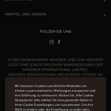
Terms & Bedingungen
Boutiquen
Newsletter
Erklärung zur Barrierefreiheit
MÄNTEL UND JACKEN
Daunenjacke Herren Schwarz
Jacken Damen
FOLGEN SIE UNS
Bomberjacke Leder
Langer Steppmantel
© DER MARKENNAME MOORER UND DAS MOORER
LOGO SIND EINGETRAGENEN WARENZEICHEN DER
MOORER INTERNATIONAL LIMITED.
MOORER INTERNATIONAL REGISTERED OFFICE: 40
HIGH STREET, STREET, SOMERSET BA16 0EQ, UNITED
KINGDOM. COMPANY REGISTRATION NUMBER: 141015
Wir benutzen Cookies und ähnliche Methoden um
WEBSITE VERWALTET VON DER THE LEVEL GROUP
Inhalte zu personalisieren, Werbungen anzupassen und
S.R.L
ihre Erfahrung zu verbessern. Klicken Sie ‚Alle Cookies
ENGLISH
Akzeptieren‘ oder wählen Sie eine passende Option in
ÜBER 20 MÖGLICHKEITEN, AUF MOORER.EU ZU
ihren Cookie Einstellungen, um zuzustimmen. Um ihre
ITALIAN
BEZAHLEN.
ERFAHREN SIE MEHR ÜBER DIE
Wahl zu ändern oder die Einwilligung zu widerrufen,