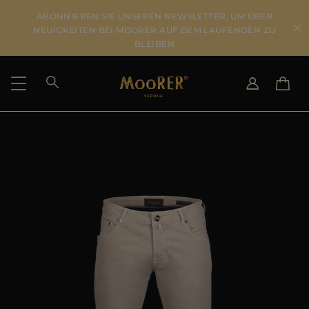
ABONNIEREN SIE UNSEREN NEWSLETTER, UM ÜBER
NEUIGKEITEN BEI MOORER AUF DEM LAUFENDEN ZU
BLEIBEN
LIEFERLAND
SPRACHE WÄHLEN
ERGEBNISSE ANSEHEN
IT
EN
DE
US
JP
AU
DK
FR
GB
CA