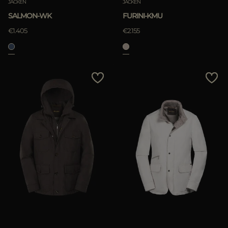
JACKEN
JACKEN
SALMON-WK
FURINI-KMU
€1.405
€2.155