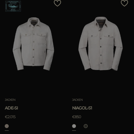
JACKEN
JACKEN
ADE-SI
NIAGOL-S1
€2.015
€850