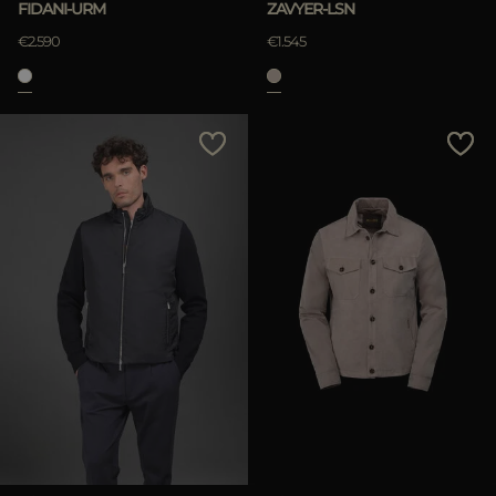
FIDANI-URM
ZAVYER-LSN
€2.590
€1.545
ANWENDEN
löschen