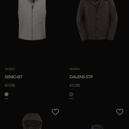
JACKEN
JACKEN
SENIO-BT
DALENS-STP
€1.095
€1.095