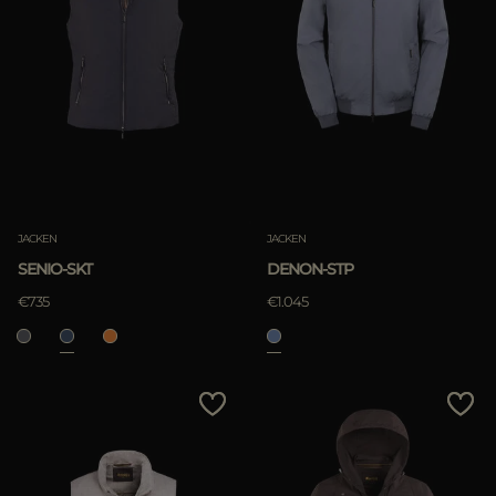
JACKEN
JACKEN
SENIO-SKT
DENON-STP
€735
€1.045