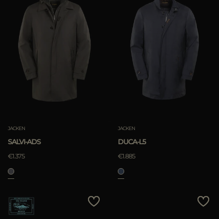
JACKEN
JACKEN
SALVI-ADS
DUCA-L5
€1.375
€1.885