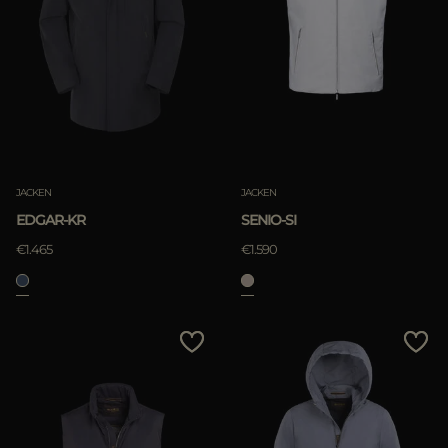
JACKEN
JACKEN
EDGAR-KR
SENIO-SI
€1.465
€1.590