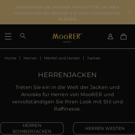
ABONNIEREN SIE UNSEREN NEWSLETTER, UM ÜBER
NEUIGKEITEN BEI MOORER AUF DEM LAUFENDEN ZU
BLEIBEN
Home
Herren
Mäntel und Jacken
Jacken
LIEFERLAND
SPRACHE WÄHLEN
ERGEBNISSE ANSEHEN
IT
EN
HERRENJACKEN
DE
US
Treten Sie ein in die Welt der Jacken und
JP
Anoraks für Herren von MooRER und
AU
vervollständigen Sie Ihren Look mit Stil und
DK
Raffinesse.
FR
GB
HERREN
HERREN WESTEN
CA
BOMBERJACKEN