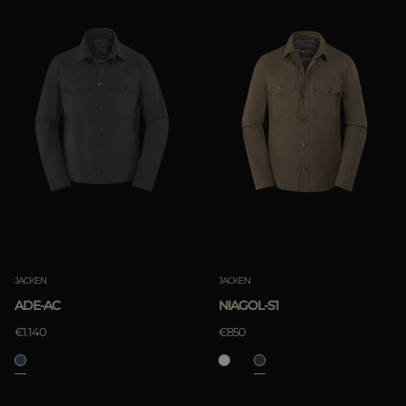
JACKEN
JACKEN
ADE-AC
NIAGOL-S1
€1.140
€850