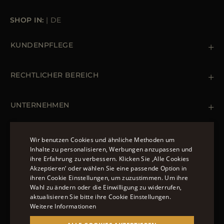
SHOP IN:
|
DE
KUNDENPFLEGE
Kontaktiere uns
+39 (02) 812 609 47
RECHTLICHER BEREICH
Bestellungen & Zahlungen
Lieferung
Datenschutz-Bestimmungen
Rücksendung und Umtausch
Cookie Policy
UNTERNEHMEN
Terms & Bedingungen
Boutiquen
Newsletter
Erklärung zur Barrierefreiheit
MÄNTEL UND JACKEN
Wir benutzen Cookies und ähnliche Methoden um
Inhalte zu personalisieren, Werbungen anzupassen und
Daunenjacke Herren Schwarz
ihre Erfahrung zu verbessern. Klicken Sie ‚Alle Cookies
ENGLISH
Jacken Damen
Akzeptieren‘ oder wählen Sie eine passende Option in
FOLGEN SIE UNS
ihren Cookie Einstellungen, um zuzustimmen. Um ihre
ITALIAN
Bomberjacke Leder
Wahl zu ändern oder die Einwilligung zu widerrufen,
Langer Steppmantel
FRENCH
aktualisieren Sie bitte ihre Cookie Einstellungen.
Weitere Informationen
GERMAN