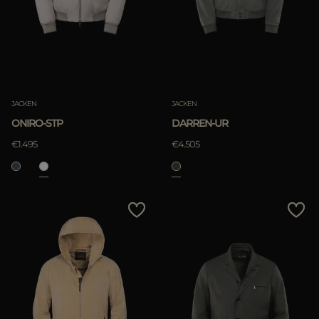
JACKEN
JACKEN
ONIRO-STP
DARREN-UR
€1.495
€4.505