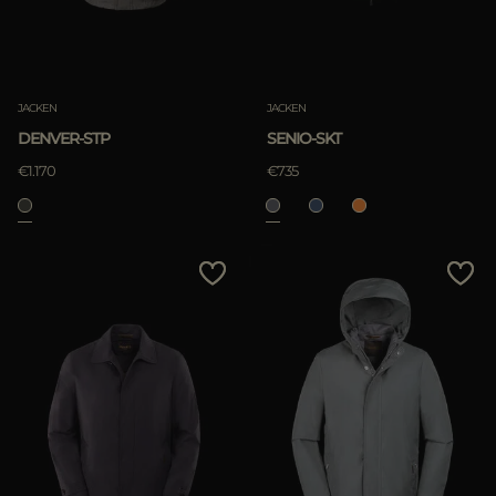
JACKEN
JACKEN
DENVER-STP
SENIO-SKT
€1.170
€735