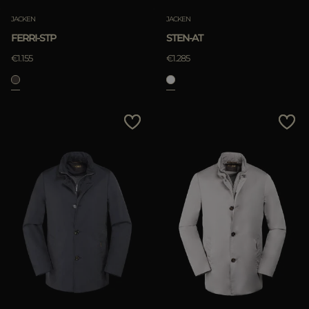
JACKEN
JACKEN
FERRI-STP
STEN-AT
€1.155
€1.285