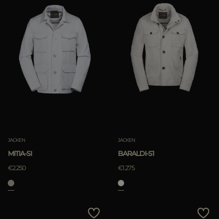
JACKEN
JACKEN
MITIA-SI
BARALDI-S1
€2.250
€1.275