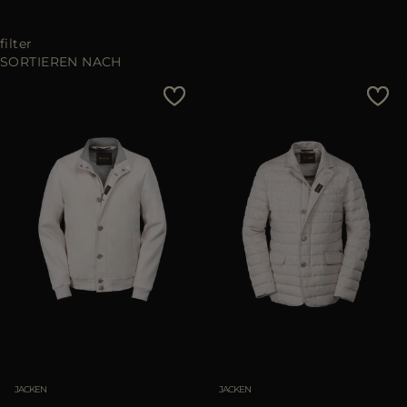
ES
WEITERE LÄNDER
filter
SORTIEREN NACH
Preis - niedrig zu hoch
Preis - hoch zu niedrig
Bestseller
Most Popular
ANWENDEN
löschen
JACKEN
JACKEN