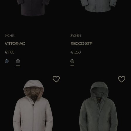
JACKEN
JACKEN
VITTOR-AC
RECCO-STP
€1.185
€1.250