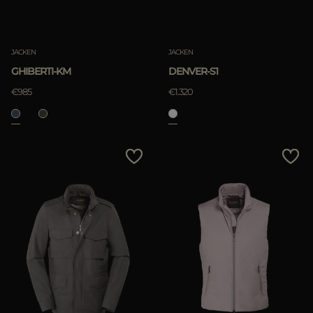
JACKEN
JACKEN
GHIBERTI-KM
DENVER-S1
€985
€1.320