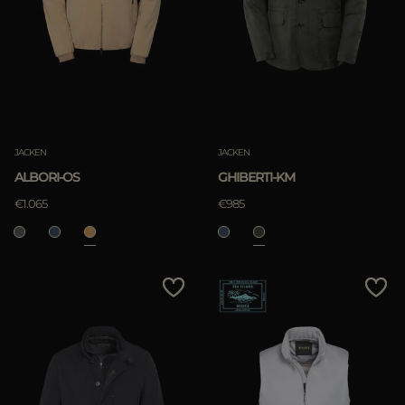
JACKEN
JACKEN
ALBORI-OS
GHIBERTI-KM
€1.065
€985