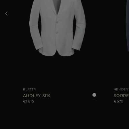
56
GRÖSSE VERFÜGBAR
48
50
52
54
56
GRÖSSE VER
BLAZER
HEMDEN
AUDLEY-SI14
SORRE
€1.815
€670