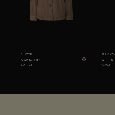
44
GRÖSSE VERFÜGBAR
40
42
44
GRÖSSE VER
BLAZER
STRICKW
NAKIA-URP
ATILIA-
€2.560
€750