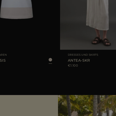
FÜGBAR
40
42
44
GRÖSSE VERFÜGBAR
AREN
DRESSES UND SKIRTS
SIS
ANTEA-SKR
€1.100