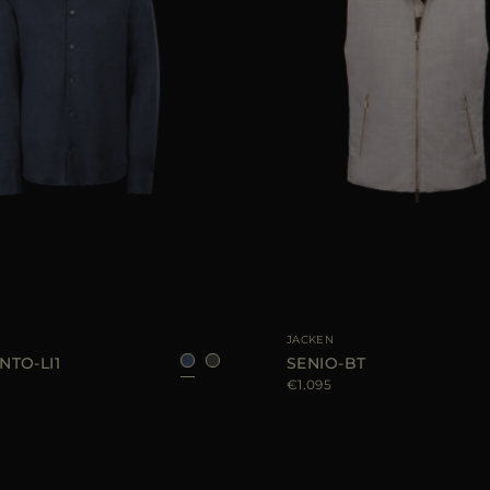
FÜGBAR
52
GRÖSSE VERFÜGBAR
48
JACKEN
NTO-LI1
SENIO-BT
€1.095