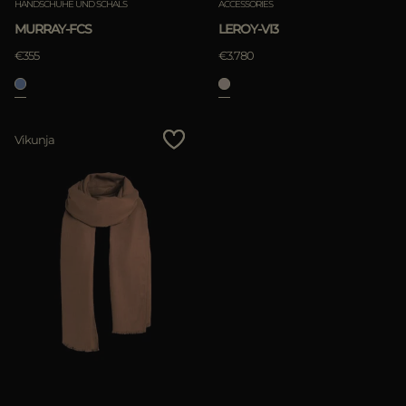
HANDSCHUHE UND SCHALS
ACCESSORIES
MURRAY-FCS
LEROY-VI3
€355
€3.780
Vikunja