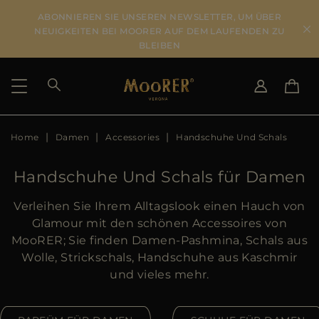
ABONNIEREN SIE UNSEREN NEWSLETTER, UM ÜBER
NEUIGKEITEN BEI MOORER AUF DEM LAUFENDEN ZU
BLEIBEN
Home
Damen
Accessories
Handschuhe Und Schals
LIEFERLAND
SPRACHE WÄHLEN
ERGEBNISSE ANSEHEN
IT
EN
Handschuhe Und Schals für Damen
DE
US
Verleihen Sie Ihrem Alltagslook einen Hauch von
JP
Glamour mit den schönen Accessoires von
AU
MooRER; Sie finden Damen-Pashmina, Schals aus
DK
Wolle, Strickschals, Handschuhe aus Kaschmir
FR
und vieles mehr.
GB
CA