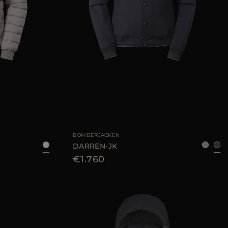
48
50
54
GRÖSSE VERFÜGBAR
48
50
52
54
56
BOMBERJACKEN
DARREN-JK
€1.760