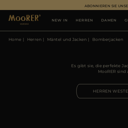
ABONNIEREN SIE UNSE
NEW IN
HERREN
DAMEN
G
Home
Herren
Mäntel und Jacken
Bomberjacken
Es gibt sie, die perfekte J
MooRER sind a
HERREN WEST