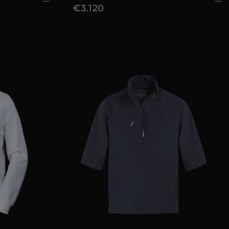
€3.120