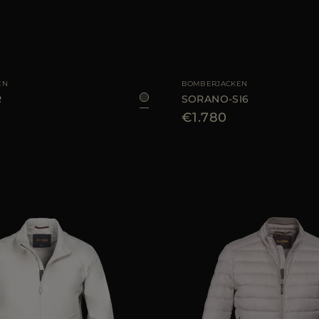
AR
48
GRÖSSE VERFÜGBAR
EN
BOMBERJACKEN
R
SORANO-SI6
€1.780