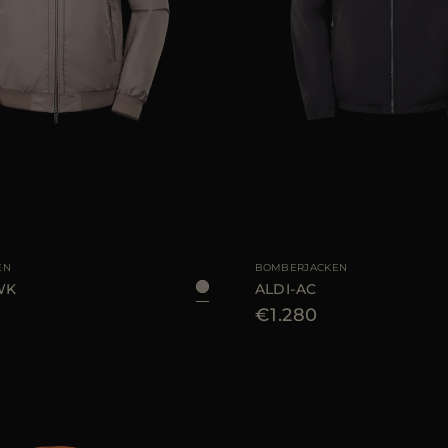
AR
48
50
GRÖSSE VERFÜGBAR
4
EN
BOMBERJACKEN
WK
ALDI-AC
€1.280