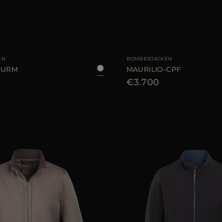
AR
48
GRÖSSE VERFÜGBAR
EN
BOMBERJACKEN
-URM
MAURILIO-CPF
€3.700