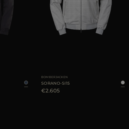
6
48
50
52
56
GRÖSSE VERFÜGBAR
48
50
BOMBERJACKEN
SORANO-SI15
€2.605