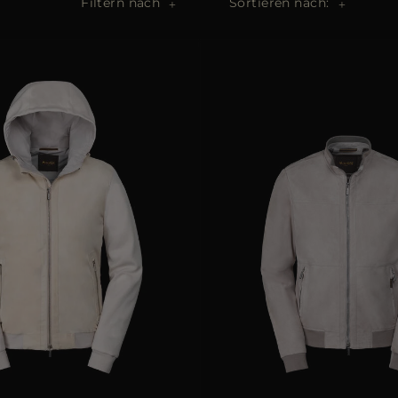
Filtern nach
Sortieren nach: