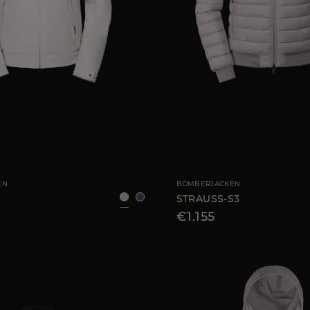
AR
48
56
GRÖSSE VERFÜGBAR
EN
BOMBERJACKEN
STRAUSS-S3
€1.155