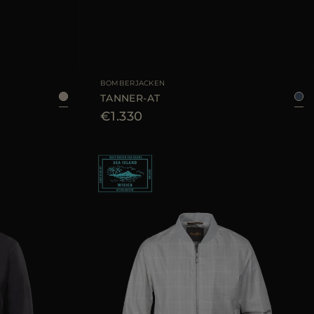
50
52
54
GRÖSSE VERFÜGBAR
50
52
54
56
BOMBERJACKEN
TANNER-AT
€1.330