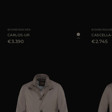
GRÖSSE VERFÜGBAR
48
50
GRÖSSE VERFÜGB
BOMBERJACKEN
BOMBERJACK
CARLOS-UR
CASCELLA
€3.390
€2.745