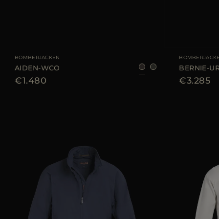
GRÖSSE VERFÜGBAR
48
56
GRÖSSE VERFÜGB
BOMBERJACKEN
BOMBERJACK
AIDEN-WCO
BERNIE-U
€1.480
€3.285