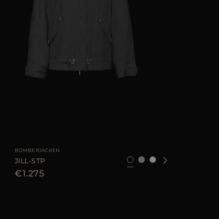
GRÖSSE VERFÜGBAR
42
44
46
BOMBERJACKEN
JILL-STP
€1.275