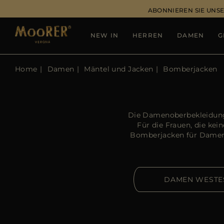
ABONNIEREN SIE UNSE
NEW IN
HERREN
DAMEN
G
Home
Damen
Mäntel und Jacken
Bomberjacken
Die Damenoberbekleidung 
Für die Frauen, die ke
Bomberjacken für Damen 
DAMEN WESTE