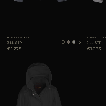
GRÖSSE VERFÜGBAR
38
40
44
GRÖSSE VERFÜGB
BOMBERJACKEN
BOMBERJACK
JILL-STP
JILL-STP
€1.275
€1.275