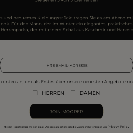
htes und bequemes Kleidungsstück: tragen Sie es am Abend mi
ook. Für den Mann, der im Winter ein elegantes, praktisches
errenparka, der mit einem Schal aus Kaschmir und Handsc
n unten an, um als Erstes über unsere neuesten Angebote un
HERREN
DAMEN
JOIN MOORER
Privacy Policy
Mit der Registrierung meiner Email-Adresse akzeptiere ich die Datenschutzrichtlinien von