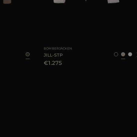
40
44
GRÖSSE VERFÜGBAR
38
40
42
BOMBERJACKEN
JILL-STP
€1.275