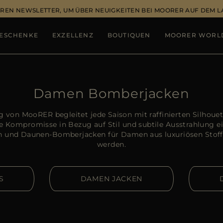
REN NEWSLETTER, UM ÜBER NEUIGKEITEN BEI MOORER AUF DEM 
ESCHENKE
EXZELLENZ
BOUTIQUEN
MOORER WORL
Damen Bomberjacken
von MooRER begleitet jede Saison mit raffinierten Silhouett
ine Kompromisse in Bezug auf Stil und subtile Ausstrahlung 
und Daunen-Bomberjacken für Damen aus luxuriösen Stoffen, 
werden.
S
DAMEN JACKEN